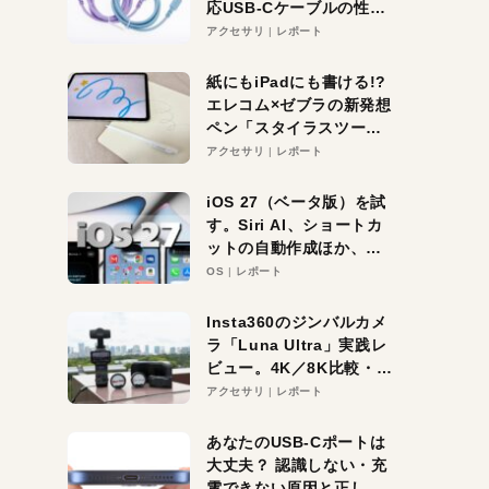
応USB-Cケーブルの性能
を検証。超コスパの1本を
アクセサリ
レポート
発見か？
紙にもiPadにも書ける!?
エレコム×ゼブラの新発想
ペン「スタイラスツーウ
ェイ」レビュー。持ち替
アクセサリ
レポート
え不要がラクすぎた！
iOS 27（ベータ版）を試
す。Siri AI、ショートカ
ットの自動作成ほか、期
待大の便利機能5選。
OS
レポート
iPhoneがAIの入り口にな
る未来はすぐそこ！
Insta360のジンバルカメ
ラ「Luna Ultra」実践レ
ビュー。4K／8K比較・ズ
ーム・夜間撮影をチェッ
アクセサリ
レポート
ク
あなたのUSB-Cポートは
大丈夫？ 認識しない・充
電できない原因と正しい