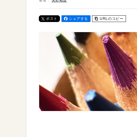
著者：
矢野裕彦
ポスト
シェアする
URLのコピー