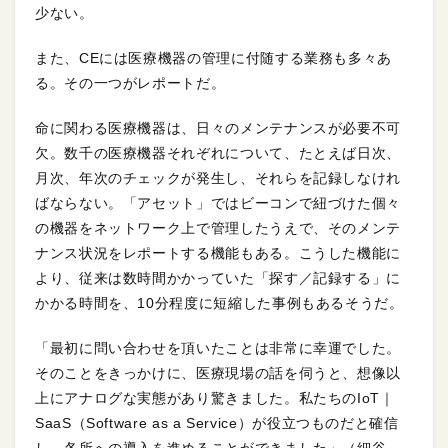
少ない。
また、CEには医療機器の管理に付随する業務も多々あ
る。その一つがレポートだ。
命に関わる医療機器は、日々のメンテナンスが必要不可
欠。数千の医療機器それぞれについて、たとえば日次、
月次、年次のチェックが発生し、それらを記録しなけれ
ばならない。「アセット」ではビーコンで紐づけた個々
の機器をネットワーク上で管理したうえで、そのメンテ
ナンス状況をレポートする機能もある。こうした機能に
より、従来は数時間かかっていた「探す／記録する」に
かかる時間を、10分程度に短縮した事例もあるそうだ。
「最初に問い合わせを頂いたことは非常に幸運でした。
そのことをきっかけに、医療現場の話を伺うと、想像以
上にアナログな実態があり驚きました。私たちのIoT｜
SaaS（Software as a Service）が役立つものだと確信