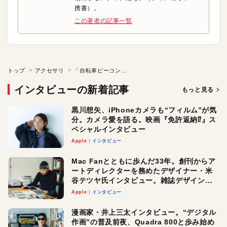
携書）。
この著者の記事一覧
トップ
アクセサリ
「自転車ビーコン」企業が医療領域で放つスマッシュヒットの行方
インタビューの新着記事
もっと見る
黒川想矢、iPhoneカメラも“フィルム”が気
分。カメラ愛を語る。映画『免許返納⁉︎』ス
ペシャルインタビュー
Apple
インタビュー
Mac Fanとともに歩んだ33年。創刊からア
ートディレクターを務めたデザイナー・米
谷テツヤ氏インタビュー。雑誌デザインの
真髄と今後
Apple
インタビュー
漫画家・井上三太インタビュー。“デジタル
作画”の普及前夜、Quadra 800と歩み始め