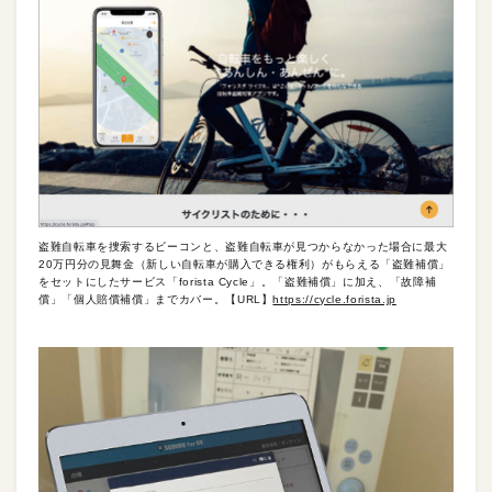
盗難自転車を捜索するビーコンと、盗難自転車が見つからなかった場合に最大
20万円分の見舞金（新しい自転車が購入できる権利）がもらえる「盗難補償」
をセットにしたサービス「forista Cycle」。「盗難補償」に加え、「故障補
償」「個人賠償補償」までカバー。【URL】
https://cycle.forista.jp