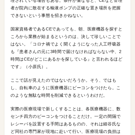
理されている場合もある。条件が重なると、CEなど管理
者が院内に散在する輸液ポンプの正確な置き場所を把握
できないという事態を招きかねない。
国家資格者であるCEであっても、朝、医療機器を探すと
ころから業務が始まるというのは、決して珍しいことで
はない。「コロナ禍でよく聞くようになった人工呼吸器
も『患者さんの元に3時間で届けなければならない中、2
時間はCEがどこにあるかを探している』と言われるほど
です」（小原氏）。
ここで話が見えたのではないだろうか。そう、ではも
し、自転車のように医療機器にビーコンをつけたら。こ
のような無駄な時間を削減できるというわけだ。
実際の医療現場で新しくすることは、各医療機器に、数
センチ四方のビーコンをつけることだけ。一定の間隔で
レシーバを設置する手間はあるものの、それは細谷氏な
ど同社の専門家が現地に赴いて行い、医療現場の負担は