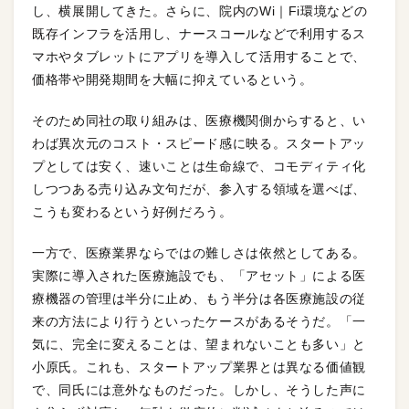
し、横展開してきた。さらに、院内のWi｜Fi環境などの
既存インフラを活用し、ナースコールなどで利用するス
マホやタブレットにアプリを導入して活用することで、
価格帯や開発期間を大幅に抑えているという。
そのため同社の取り組みは、医療機関側からすると、い
わば異次元のコスト・スピード感に映る。スタートアッ
プとしては安く、速いことは生命線で、コモディティ化
しつつある売り込み文句だが、参入する領域を選べば、
こうも変わるという好例だろう。
一方で、医療業界ならではの難しさは依然としてある。
実際に導入された医療施設でも、「アセット」による医
療機器の管理は半分に止め、もう半分は各医療施設の従
来の方法により行うといったケースがあるそうだ。「一
気に、完全に変えることは、望まれないことも多い」と
小原氏。これも、スタートアップ業界とは異なる価値観
で、同氏には意外なものだった。しかし、そうした声に