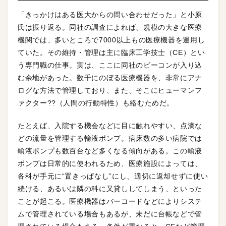
「きっかけはある医大からの問い合わせだった」と小原
氏は振り返る。同社の調査によれば、規模の大きな医療
機関では、多いところで7000以上もの医療機器を運用し
ていた。その維持・管理は主に臨床工学技士（CE）とい
う専門職の仕事。実は、ここに同社のビーコンが入り込
む余地があった。数千にのぼる医療機器を、非常にアナ
ログな方法で管理しており、また、そこにヒューマンフ
ァクター??（人間の行動特性）も絡むためだ。
たとえば、入院する機会などに目に触れやすい、点滴な
どの流量を管理する輸液ポンプ。病床数の多い病院では
輸液ポンプも数百台など多くなる傾向がある。この輸液
ポンプは日常的に使われるため、医療施設によっては、
各科が手元に“置きっぱなし”にし、適切に返却せずに使い
続ける、あるいは隣の科に又貸ししてしまう、といった
ことが起こる。医療機器はバーコードなどによりシステ
ムで管理されている場合もあるが、未だに台帳などで管