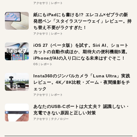
アクセサリ
レポート
紙にもiPadにも書ける!? エレコム×ゼブラの新
発想ペン「スタイラスツーウェイ」レビュー。持
ち替え不要がラクすぎた！
アクセサリ
レポート
iOS 27（ベータ版）を試す。Siri AI、ショート
カットの自動作成ほか、期待大の便利機能5選。
iPhoneがAIの入り口になる未来はすぐそこ！
OS
レポート
Insta360のジンバルカメラ「Luna Ultra」実践
レビュー。4K／8K比較・ズーム・夜間撮影をチ
ェック
アクセサリ
レポート
あなたのUSB-Cポートは大丈夫？ 認識しない・
充電できない原因と正しい対策
アクセサリ
テクノロジー