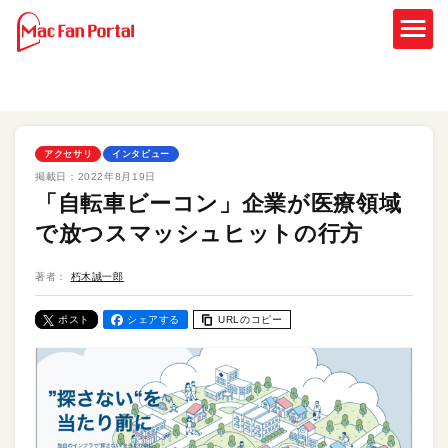
アクセサリ
インタビュー
掲載日：
2022年8月19日
「自転車ビーコン」企業が医療領域
で放つスマッシュヒットの行方
著者：
朽木誠一郎
ポスト
シェアする
URLのコピー