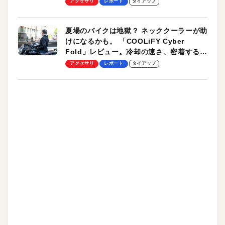
アクセサリ
レポート
タイアップ
夏場のバイクは地獄？ ネッククーラーが助
けになるかも。 「COOLiFY Cyber
Fold」レビュー。冷却の速さ、密着する冷
却プレート、シンプルな操作性がグッド！
アクセサリ
レポート
タイアップ