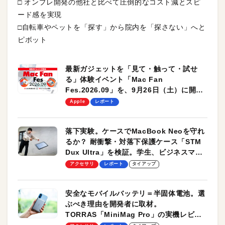
□ オンプレ開発の他社と比べて圧倒的なコスト減とスピ
ード感を実現
□自転車やペットを「探す」から院内を「探さない」へと
ピボット
最新ガジェットを「見て・触って・試せ
る」体験イベント「Mac Fan
Fes.2026.09」を、9月26日（土）に開催
します！
Apple
レポート
落下実験。ケースでMacBook Neoを守れ
るか？ 耐衝撃・対落下保護ケース「STM
Dux Ultra」を検証。学生、ビジネスマン
のモバイルユースに最適！
アクセサリ
レポート
タイアップ
安全なモバイルバッテリ＝半固体電池。選
ぶべき理由を開発者に取材。
TORRAS「MiniMag Pro」の実機レビュ
ーも