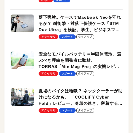
落下実験。ケースでMacBook Neoを守れ
るか？ 耐衝撃・対落下保護ケース「STM
Dux Ultra」を検証。学生、ビジネスマン
のモバイルユースに最適！
アクセサリ
レポート
タイアップ
安全なモバイルバッテリ＝半固体電池。選
ぶべき理由を開発者に取材。
TORRAS「MiniMag Pro」の実機レビュ
ーも
アクセサリ
レポート
タイアップ
夏場のバイクは地獄？ ネッククーラーが助
けになるかも。 「COOLiFY Cyber
Fold」レビュー。冷却の速さ、密着する冷
却プレート、シンプルな操作性がグッド！
アクセサリ
レポート
タイアップ