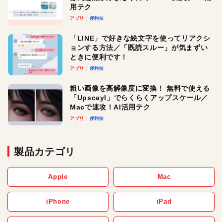
用テク
アプリ
便利技
「LINE」で好きな絵文字を使ってリアクシ
ョンする方法／「既読スルー」が気まずい
ときに便利です！
アプリ
便利技
粗い画像を高解像度に変換！ 無料で使える
「Upscayl」でらくらくアップスケール／
Macで速攻！AI活用テク
アプリ
便利技
製品カテゴリ
Apple
Mac
iPhone
iPad