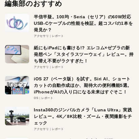
編集部のおすすめ
半信半疑。100均・Seria（セリア）の60W対応
USB-Cケーブルの性能を検証。超コスパの1本を
発見か？
アクセサリ
レポート
紙にもiPadにも書ける!? エレコム×ゼブラの新
発想ペン「スタイラスツーウェイ」レビュー。持
ち替え不要がラクすぎた！
アクセサリ
レポート
iOS 27（ベータ版）を試す。Siri AI、ショート
カットの自動作成ほか、期待大の便利機能5選。
iPhoneがAIの入り口になる未来はすぐそこ！
OS
レポート
Insta360のジンバルカメラ「Luna Ultra」実践
レビュー。4K／8K比較・ズーム・夜間撮影をチ
ェック
アクセサリ
レポート