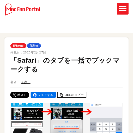
iPhone
便利技
掲載日：
2020年2月27日
「Safari」のタブを一括でブックマ
ークする
著者：
今淳一
ポスト
シェアする
URLのコピー