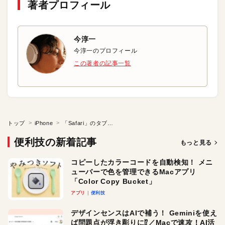
著者プロフィール
今淳一
今淳一のプロフィール
この著者の記事一覧
トップ
iPhone
「Safari」のタブを一括でブックマークする
便利技の新着記事
もっと見る
コピーしたカラーコードを自動検知！ メニ
ューバーで色を管理できるMacアプリ
「Color Copy Bucket」
アプリ
便利技
デザインセンスはAIで補う！ Geminiを使え
ば問題点が浮き彫りに⁉︎／Macで速攻！AI活