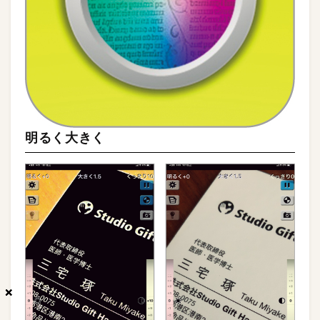
明るく大きく
×
×
×