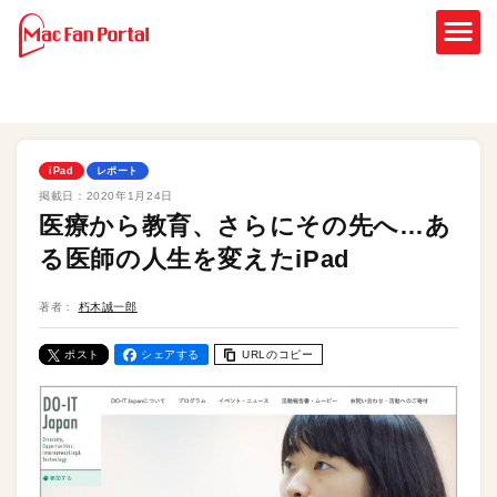
iPad
レポート
掲載日：
2020年1月24日
医療から教育、さらにその先へ…あ
る医師の人生を変えたiPad
著者：
朽木誠一郎
ポスト
シェアする
URLのコピー