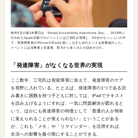
毎年5月の第3木曜日は「Global Accessibility Awareness Day」。2019年に
行われたApple京都でのイベントには三宅氏が登壇し、90分のセッションの中
で、視覚障害者がiPhoneやiPadを使いこなすためのヒントを多数紹介した。
イベントには当事者と支援者、双方から多くの人が詰めかけた。
「発達障害」がなくなる世界の実現
ここ数年、三宅氏は視覚障害に加えて、発達障害のケア
を視野に入れている。たとえば、発達障害の1つである読
み書きに困難を持つ子どもに対しては、iPadでテキスト
を読み上げるようにすれば、一気に問題解決が図れると
いう。ほかにも発達障害の特徴として「普通の人が簡単
に覚えられることが覚えられない」ということがある
が、これも「メモ」や「リマインダー」を活用すれば、
生活への影響を最小限にすることができる。