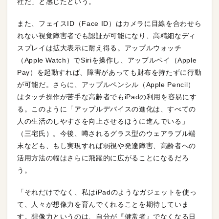
社だ」と感じたという。
また、フェイスID（Face ID）はカメラに目線を合わせら
れない視覚障害者でも認証が可能になり、高精細なディ
スプレイは拡大表示に耐え得る。アップルウォッチ
（Apple Watch）でSiriを操作し、アップルペイ（Apple
Pay）を起動すれば、障害があっても財布を持たずに行動
が可能だ。さらに、アップルペンシル（Apple Pencil）
はタッチ操作が苦手な高齢者でもiPadの利用を容易にす
る。このように「アップルデバイスの進化は、すべての
人の生活のしやすさを向上させるほうに進んでいる」
（三宅氏）。今後、噂されるグラス型のウェアラブル端
末なども、もし実現すれば弱視や発達障害、高齢者への
活用方法の幅はさらに飛躍的に広がることになるだろ
う。
「それだけでなく、私はiPadのようなガジェットを使っ
て、人々が想像力を育んでくれることを期待していま
す。想像力というのは、自分が『健常者』でなくなる日