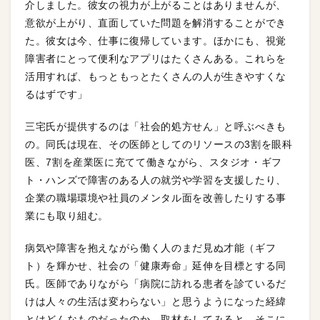
介しました。彼女の視力が上がることはありませんが、
意欲が上がり、直面していた問題を解消することができ
た。彼女は今、仕事に復帰しています。ほかにも、視覚
障害者にとって便利なアプリはたくさんある。これらを
活用すれば、もっともっとたくさんの人が生きやすくな
るはずです」
三宅氏が提供するのは「社会的処方せん」と呼ぶべきも
の。同氏は現在、その医師としてのリソースの3割を眼科
医、7割を産業医に充てて働きながら、スタジオ・ギフ
ト・ハンズで障害のある人の就労や学習を支援したり、
企業の職場環境や社員のメンタル面を改善したりする事
業にも取り組む。
病気や障害を抱えながら働く人のまだ見ぬ才能（ギフ
ト）を輝かせ、社会の「健康寿命」延伸を目標とする同
氏。医師でありながら「病院に訪れる患者を診ているだ
けは人々の生活は変わらない」と思うようになった経緯
とはどんなものだったのか。取材をしてみると、そこに