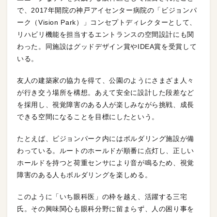
で、2017年開院の神戸アイセンター病院の「ビジョンパ
ーク（Vision Park）」コンセプトディレクターとして、
リハビリ機能を担当するエントランスの空間設計にも関
わった。同施設はグッドデザイン賞やIDEA賞を受賞して
いる。
友人の建築家の協力を得て、公園のようにさまざま人々
が行き交う場所を構想。あえて安全に設計した段差など
を採用し、視覚障害のある人が楽しみながら挑戦、成長
できる空間になることを目標にしたという。
たとえば、ビジョンパーク内にはボルダリング施設が備
わっている。ルートのホールドが順番に点灯し、正しい
ホールドを持つと荷重センサにより音が鳴るため、視覚
障害のある人もボルダリングを楽しめる。
このように「いち眼科医」の枠を越え、活躍する三宅
氏。その興味関心も眼科分野に留まらず、人の困り事を