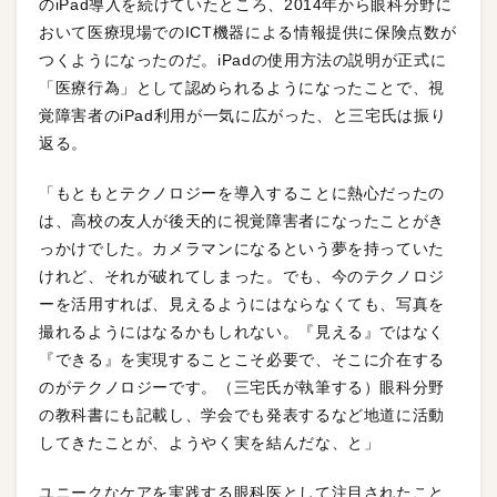
のiPad導入を続けていたところ、2014年から眼科分野に
おいて医療現場でのICT機器による情報提供に保険点数が
つくようになったのだ。iPadの使用方法の説明が正式に
「医療行為」として認められるようになったことで、視
覚障害者のiPad利用が一気に広がった、と三宅氏は振り
返る。
「もともとテクノロジーを導入することに熱心だったの
は、高校の友人が後天的に視覚障害者になったことがき
っかけでした。カメラマンになるという夢を持っていた
けれど、それが破れてしまった。でも、今のテクノロジ
ーを活用すれば、見えるようにはならなくても、写真を
撮れるようにはなるかもしれない。『見える』ではなく
『できる』を実現することこそ必要で、そこに介在する
のがテクノロジーです。（三宅氏が執筆する）眼科分野
の教科書にも記載し、学会でも発表するなど地道に活動
してきたことが、ようやく実を結んだな、と」
ユニークなケアを実践する眼科医として注目されたこと