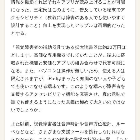
情報を撮影すればそれをアプリが読み上げることが可能
になった。三宅氏はこのように、普及している端末でア
クセシビリティ（狭義には障害のある人でも使いやすく
設計すること）向上を実現したアップルは画期的だった
とする。
「視覚障害者の補助器具である拡大読書器は約20万円ほ
どします。高価な専用機器でしていたことが、端末に搭
載された機能と安価なアプリの組み合わせで代替可能に
なる。また、パソコンは操作が難しいため、使える人は
限定されますが、iPadはまったく知識のない人や子ども
でも使いこなせる端末です。このような端末が障害者を
支援するアクセシビリティ機能を充実させ、真の意味で
誰でも使えるようになった意義は極めて大きいのではな
いでしょうか」
また以前、視覚障害者は音声時計や音声方位磁針、ルー
ペなどなど、さまざまな支援ツールを携行しなければな
らなかった。これもiOS端末の登場で状況が一変。「もと