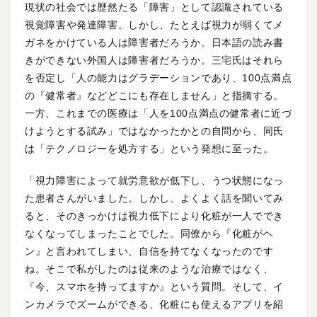
現状の社会では歴然たる「障害」として認識されている
視覚障害や発達障害。しかし、たとえば視力が弱くてメ
ガネをかけている人は障害者だろうか。日本語の読み書
きができない外国人は障害者だろうか。三宅氏はそれら
を否定し「人の能力はグラデーションであり、100点満点
の『健常者』などどこにも存在しません」と指摘する。
一方、これまでの医療は「人を100点満点の健常者に近づ
けようとする試み」ではなかったかとの自問から、同氏
は「テクノロジーを処方する」という発想に至った。
「視力障害によって就労意欲が低下し、うつ状態になっ
た患者さんがいました。しかし、よくよく話を聞いてみ
ると、そのきっかけは視力低下により化粧が一人ででき
なくなってしまったことでした。同僚から『化粧がヘ
ン』と言われてしまい、自信を持てなくなったのです
ね。そこで私がしたのは従来のような治療ではなく、
『今、スマホを持ってますか』という質問。そして、イ
ンカメラでズームができる、化粧にも使えるアプリを紹