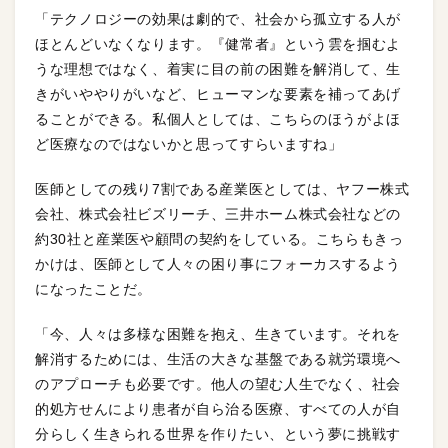
「テクノロジーの効果は劇的で、社会から孤立する人が
ほとんどいなくなります。『健常者』という雲を掴むよ
うな理想ではなく、着実に目の前の困難を解消して、生
きがいややりがいなど、ヒューマンな要素を補ってあげ
ることができる。私個人としては、こちらのほうがよほ
ど医療なのではないかと思ってすらいますね」
医師としての残り7割である産業医としては、ヤフー株式
会社、株式会社ビズリーチ、三井ホーム株式会社などの
約30社と産業医や顧問の契約をしている。こちらもきっ
かけは、医師として人々の困り事にフォーカスするよう
になったことだ。
「今、人々は多様な困難を抱え、生きています。それを
解消するためには、生活の大きな基盤である就労環境へ
のアプローチも必要です。他人の望む人生でなく、社会
的処方せんにより患者が自ら治る医療、すべての人が自
分らしく生きられる世界を作りたい、という夢に挑戦す