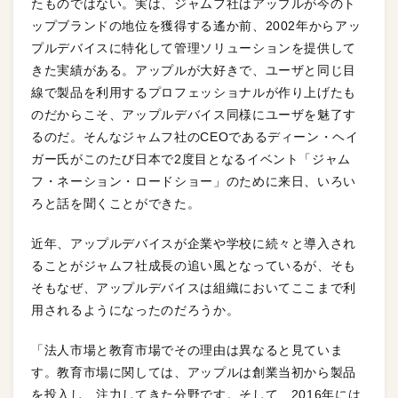
たものではない。実は、ジャムフ社はアップルが今のト
ップブランドの地位を獲得する遙か前、2002年からアッ
プルデバイスに特化して管理ソリューションを提供して
きた実績がある。アップルが大好きで、ユーザと同じ目
線で製品を利用するプロフェッショナルが作り上げたも
のだからこそ、アップルデバイス同様にユーザを魅了す
るのだ。そんなジャムフ社のCEOであるディーン・ヘイ
ガー氏がこのたび日本で2度目となるイベント「ジャム
フ・ネーション・ロードショー」のために来日、いろい
ろと話を聞くことができた。
近年、アップルデバイスが企業や学校に続々と導入され
ることがジャムフ社成長の追い風となっているが、そも
そもなぜ、アップルデバイスは組織においてここまで利
用されるようになったのだろうか。
「法人市場と教育市場でその理由は異なると見ていま
す。教育市場に関しては、アップルは創業当初から製品
を投入し、注力してきた分野です。そして、2016年には