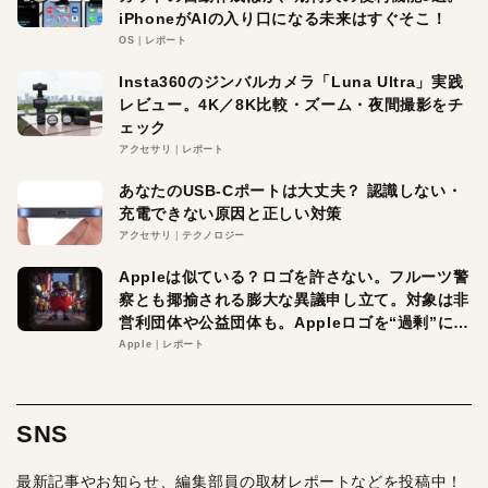
iPhoneがAIの入り口になる未来はすぐそこ！
OS
レポート
Insta360のジンバルカメラ「Luna Ultra」実践
レビュー。4K／8K比較・ズーム・夜間撮影をチ
ェック
アクセサリ
レポート
あなたのUSB-Cポートは大丈夫？ 認識しない・
充電できない原因と正しい対策
アクセサリ
テクノロジー
Appleは似ている？ロゴを許さない。フルーツ警
察とも揶揄される膨大な異議申し立て。対象は非
営利団体や公益団体も。Appleロゴを“過剰”に守
る理由とは
Apple
レポート
SNS
最新記事やお知らせ、編集部員の取材レポートなどを投稿中！