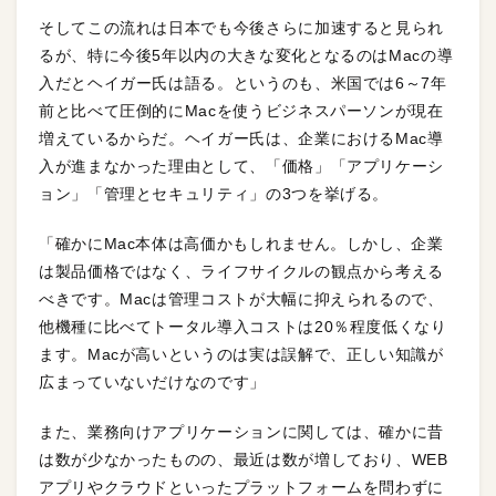
そしてこの流れは日本でも今後さらに加速すると見られ
るが、特に今後5年以内の大きな変化となるのはMacの導
入だとヘイガー氏は語る。というのも、米国では6～7年
前と比べて圧倒的にMacを使うビジネスパーソンが現在
増えているからだ。ヘイガー氏は、企業におけるMac導
入が進まなかった理由として、「価格」「アプリケーシ
ョン」「管理とセキュリティ」の3つを挙げる。
「確かにMac本体は高価かもしれません。しかし、企業
は製品価格ではなく、ライフサイクルの観点から考える
べきです。Macは管理コストが大幅に抑えられるので、
他機種に比べてトータル導入コストは20％程度低くなり
ます。Macが高いというのは実は誤解で、正しい知識が
広まっていないだけなのです」
また、業務向けアプリケーションに関しては、確かに昔
は数が少なかったものの、最近は数が増しており、WEB
アプリやクラウドといったプラットフォームを問わずに