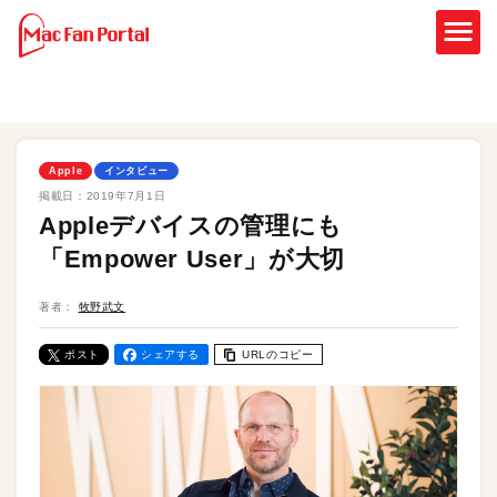
Apple
インタビュー
掲載日：
2019年7月1日
Appleデバイスの管理にも
「Empower User」が大切
著者：
牧野武文
ポスト
シェアする
URLのコピー