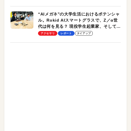
“AIメガネ”の大学生活におけるポテンシャ
ル。Rokid AIスマートグラスで、Z／α世
代は何を見る？ 現役学生起業家、そして教
授による体験会レポート【PR】
アクセサリ
レポート
タイアップ