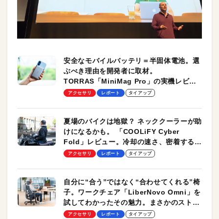
安全なモバイルバッテリ＝半固体電池。選
ぶべき理由を開発者に取材。
TORRAS「MiniMag Pro」の実機レビュ
ーも
アクセサリ
レポート
タイアップ
夏場のバイクは地獄？ ネッククーラーが助
けになるかも。 「COOLiFY Cyber
Fold」レビュー。冷却の速さ、密着する冷
却プレート、シンプルな操作性がグッド！
アクセサリ
レポート
タイアップ
自分に“合う”ではなく“合わせてくれる”椅
子。ワークチェア「LiberNovo Omni」を
試してわかったその魅力。まさかのストレ
ッチ機能も搭載
アクセサリ
レポート
タイアップ