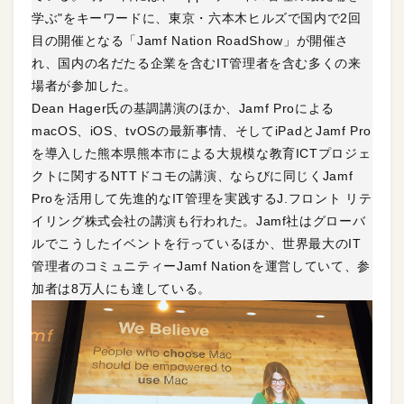
学ぶ"をキーワードに、東京・六本木ヒルズで国内で2回
目の開催となる「Jamf Nation RoadShow」が開催さ
れ、国内の名だたる企業を含むIT管理者を含む多くの来
場者が参加した。
Dean Hager氏の基調講演のほか、Jamf Proによる
macOS、iOS、tvOSの最新事情、そしてiPadとJamf Pro
を導入した熊本県熊本市による大規模な教育ICTプロジェ
クトに関するNTTドコモの講演、ならびに同じくJamf
Proを活用して先進的なIT管理を実践するJ.フロント リテ
イリング株式会社の講演も行われた。Jamf社はグローバ
ルでこうしたイベントを行っているほか、世界最大のIT
管理者のコミュニティーJamf Nationを運営していて、参
加者は8万人にも達している。