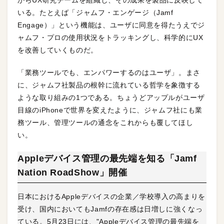
いる。たとえば「ジャムフ・エンゲージ（Jamf
Engage）」という機能は、ユーザに同意を得たうえでジ
ャムフ・プロの使用状況をトラッキングし、科学的にUX
を改善していくものだ。
「業務ツールでも、エンパワーするのはユーザ」。まさ
に、ジャムフ社製品の根幹に流れている哲学を象徴する
ような取り組みの1つである。ちょうどアップルがユーザ
目線のiPhoneで世界を変えたように、ジャムフ社にも業
務ツール、管理ツールの通念をこれからも覆してほし
い。
Appleデバイス管理の最先端を知る「Jamf
Nation RoadShow」開催
日本におけるAppleデバイスの企業／学校導入の高まりを
受け、国内においてもJamfの存在感は日増しに強くなっ
ている。5月23日には、"Appleデバイス管理の最先端を