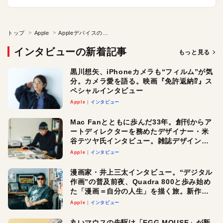
トップ
Apple
Appleデバイスの管理にも「Empower User」が大切
インタビューの新着記事
もっと見る
黒川想矢、iPhoneカメラも“フィルム”が気
分。カメラ愛を語る。映画『免許返納⁉︎』ス
ペシャルインタビュー
Apple
インタビュー
Mac Fanとともに歩んだ33年。創刊からア
ートディレクターを務めたデザイナー・米
谷テツヤ氏インタビュー。雑誌デザインの
真髄と今後
Apple
インタビュー
漫画家・井上三太インタビュー。“デジタル
作画”の普及前夜、Quadra 800と歩み始め
た「漫画＝自分の人生」を描く旅。新作
『惨家』に込めた想い
Apple
インタビュー
丸いマウスの先駆け「EGG MOUSE」が新