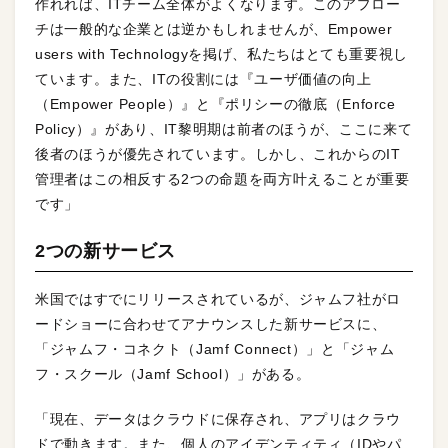
作れれば、ITチーム全体がよくなります。このアプロー
チは一般的な企業とは逆かもしれませんが、Empower
users with Technologyを掲げ、私たちはとても重要視し
ています。また、ITの役割には『ユーザ価値の向上
（Empower People）』と『ポリシーの徹底（Enforce
Policy）』があり、IT黎明期は前者のほうが、ここに来て
後者のほうが優先されています。しかし、これからのIT
管理者はこの相反する2つの命題を両方叶えることが重要
です」
2つの新サービス
米国ではすでにリリースされているが、ジャムフ社がロ
ードショーに合わせてアナウンスした新サービスに、
「ジャムフ・コネクト（Jamf Connect）」と「ジャム
フ・スクール（Jamf School）」がある。
「現在、データはクラウドに保存され、アプリはクラウ
ドで動きます。また、個人のアイデンティティ（IDやパ