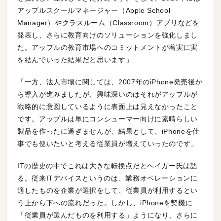
アップルスクールマネージャー（Apple School
Manager）やクラスルーム（Classroom）アプリなどを
発表し、さらに教育向けのソリューションを強化しまし
た。アップルの教育市場へのコミットメントが着実に実
を結んでいった結果だと思います」
「一方、法人市場に関しては、2007年のiPhone発売後か
ら導入が進みましたが、興味深いのはそれがアップルが
戦略的に意図しているように表面上は見えなかったこと
です。アップルは単にコンシューマー向けに素晴らしい
製品を作ったに過ぎませんが、結果として、iPhoneを仕
事でも使いたいと考える従業員が増えていったのです」
ITの歴史の中でこれは大きな転換点だとヘイガー氏は語
る。従来ITデバイスというのは、業務オペレーションに
適したものを企業が選択をして、従業員が利用するとい
う上から下への流れだった。しかし、iPhoneを契機に
「従業員が選んだものを利用する」ようになり、さらに