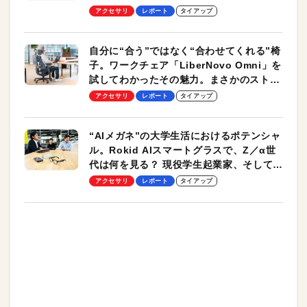
却プレート、シンプルな操作性がグッド！
アクセサリ
レポート
タイアップ
自分に“合う”ではなく“合わせてくれる”椅
子。ワークチェア「LiberNovo Omni」を
試してわかったその魅力。まさかのストレ
ッチ機能も搭載
アクセサリ
レポート
タイアップ
“AIメガネ”の大学生活におけるポテンシャ
ル。Rokid AIスマートグラスで、Z／α世
代は何を見る？ 現役学生起業家、そして教
授による体験会レポート【PR】
アクセサリ
レポート
タイアップ