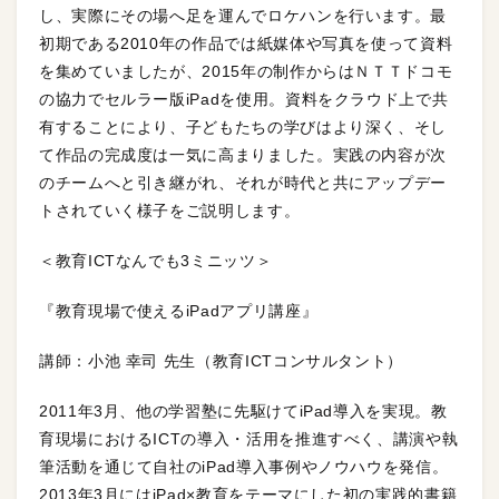
し、実際にその場へ足を運んでロケハンを行います。最
初期である2010年の作品では紙媒体や写真を使って資料
を集めていましたが、2015年の制作からはＮＴＴドコモ
の協力でセルラー版iPadを使用。資料をクラウド上で共
有することにより、子どもたちの学びはより深く、そし
て作品の完成度は一気に高まりました。実践の内容が次
のチームへと引き継がれ、それが時代と共にアップデー
トされていく様子をご説明します。
＜教育ICTなんでも3ミニッツ＞
『教育現場で使えるiPadアプリ講座』
講師：小池 幸司 先生（教育ICTコンサルタント）
2011年3月、他の学習塾に先駆けてiPad導入を実現。教
育現場におけるICTの導入・活用を推進すべく、講演や執
筆活動を通じて自社のiPad導入事例やノウハウを発信。
2013年3月にはiPad×教育をテーマにした初の実践的書籍