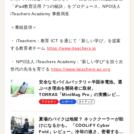
「iPad教育活用 7つの秘訣」をプロデュース。NPO法人
iTeachers Academy 事務局長
＜番組提供＞
・ iTeachers：教育 ICT を通じて「新しい学び」を提案
する教育者チーム
https://www.iteachers.jp
・ NPO法人 iTeachers Academy：“新しい学び”を担う次
世代の先生を育てる
https://www.iteachers-ac.org
安全なモバイルバッテリ＝半固体電池。選
ぶべき理由を開発者に取材。
TORRAS「MiniMag Pro」の実機レビュ
ーも
アクセサリ
レポート
タイアップ
夏場のバイクは地獄？ ネッククーラーが助
けになるかも。 「COOLiFY Cyber
Fold」レビュー。冷却の速さ、密着する冷