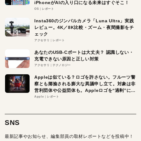
iPhoneがAIの入り口になる未来はすぐそこ！
OS
レポート
Insta360のジンバルカメラ「Luna Ultra」実践
レビュー。4K／8K比較・ズーム・夜間撮影をチ
ェック
アクセサリ
レポート
あなたのUSB-Cポートは大丈夫？ 認識しない・
充電できない原因と正しい対策
アクセサリ
テクノロジー
Appleは似ている？ロゴを許さない。フルーツ警
察とも揶揄される膨大な異議申し立て。対象は非
営利団体や公益団体も。Appleロゴを“過剰”に守
る理由とは
Apple
レポート
SNS
最新記事やお知らせ、編集部員の取材レポートなどを投稿中！