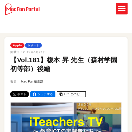
Apple
レポート
掲載日：
2019年5月21日
【Vol.181】榎本 昇 先生（森村学園
初等部）後編
著者：
Mac Fan編集部
ポスト
シェアする
URLのコピー