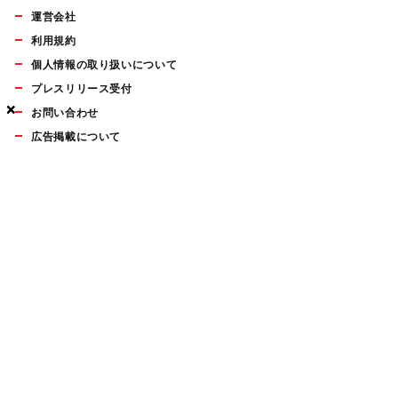
運営会社
利用規約
個人情報の取り扱いについて
プレスリリース受付
×
×
×
お問い合わせ
広告掲載について
マイナビBOOKS
Mac Fan Portalの人気記事ランキングやおすすめ記事、編集部
員によるコラムなどをまとめたメールマガジンを毎週金曜日に
配信します。お気軽にご登録ください。
Mac Fan メールマガジン
無料登録はこちら