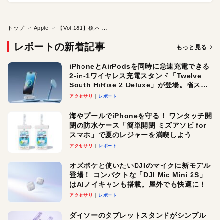
トップ
Apple
【Vol.181】榎本 昇 先生（森村学園初等部）後編
レポートの新着記事
もっと見る
iPhoneとAirPodsを同時に急速充電できる
2-in-1ワイヤレス充電スタンド「Twelve
South HiRise 2 Deluxe」が登場。省スペ
ースでおしゃれに充電したい人にオスス
アクセサリ
レポート
メ！
海やプールでiPhoneを守る！ ワンタッチ開
閉の防水ケース「簡単開閉 ミズアソビ for
スマホ」で夏のレジャーを満喫しよう
アクセサリ
レポート
オズポケと使いたいDJIのマイクに新モデル
登場！ コンパクトな「DJI Mic Mini 2S」
はAIノイキャンも搭載。屋外でも快適に！
アクセサリ
レポート
ダイソーのタブレットスタンドがシンプル