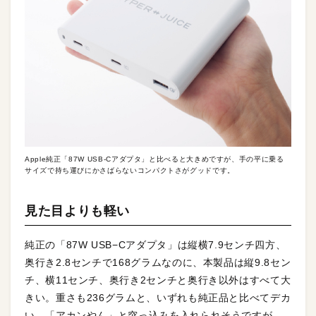
Apple純正「87W USB-Cアダプタ」と比べると大きめですが、手の平に乗る
サイズで持ち運びにかさばらないコンパクトさがグッドです。
見た目よりも軽い
純正の「
87
W USB−Cアダプタ」は縦横
7.9
センチ四方、
奥行き
2.8
センチで168グラムなのに、本製品は縦
9.8
セン
チ、横11センチ、奥行き2センチと奥行き以外はすべて大
きい。重さも236グラムと、いずれも純正品と比べてデカ
い。「アカンやん」と突っ込みを入れられそうですが、