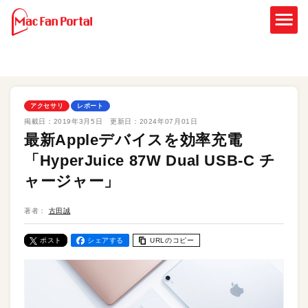
アクセサリ
レポート
掲載日：
2019年3月5日
更新日：
2024年07月01日
最新Appleデバイスを効率充電
「HyperJuice 87W Dual USB-C チ
ャージャー」
著者：
古田誠
ポスト
シェアする
URLのコピー