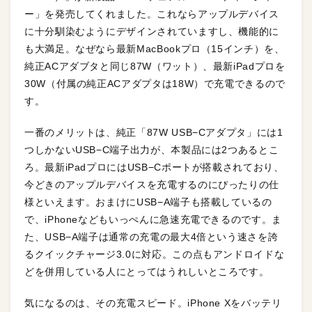
ー」を発売してくれました。これならアップルデバイス
に十分馴染むようにデザインされていますし、機能的に
も大満足。なぜなら最新MacBookプロ（15インチ）を、
純正ACアダブタと同じ
87
W（ワット）、最新iPadプロを
30
W（付属の純正ACアダプタは
18
W）で充電できるので
す。
一番のメリットは、純正「
87
W USB−Cアダプタ」には1
つしかないUSB−C端子出力が、本製品には2つあるとこ
ろ。最新iPadプロにはUSB−Cポートが搭載されており、
今どきのアップルデバイスを充電するのにぴったりの仕
様といえます。おまけにUSB−A端子も搭載しているの
で、iPhoneなどもいっぺんに急速充電できるのです。ま
た、USB−A端子は通常の充電の最大4倍という速さを誇
るクイックチャージ
3.0
に対応。この点もアンドロイドな
どを併用している人にとってはうれしいところです。
気になるのは、その充電スピード。iPhone Xをバッテリ