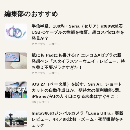
編集部のおすすめ
半信半疑。100均・Seria（セリア）の60W対応
USB-Cケーブルの性能を検証。超コスパの1本を
発見か？
アクセサリ
レポート
紙にもiPadにも書ける!? エレコム×ゼブラの新
発想ペン「スタイラスツーウェイ」レビュー。持
ち替え不要がラクすぎた！
アクセサリ
レポート
iOS 27（ベータ版）を試す。Siri AI、ショート
カットの自動作成ほか、期待大の便利機能5選。
iPhoneがAIの入り口になる未来はすぐそこ！
OS
レポート
Insta360のジンバルカメラ「Luna Ultra」実践
レビュー。4K／8K比較・ズーム・夜間撮影をチ
ェック