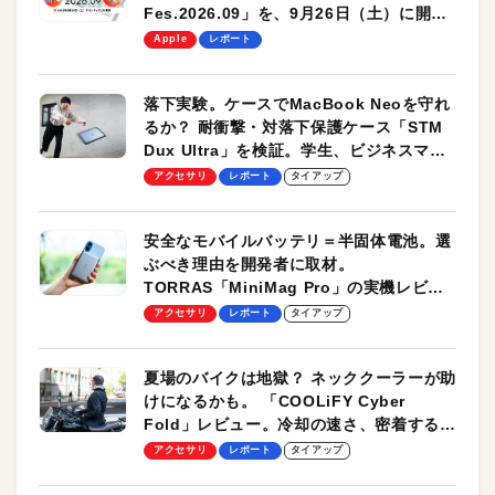
Fes.2026.09」を、9月26日（土）に開催
します！
Apple
レポート
落下実験。ケースでMacBook Neoを守れ
るか？ 耐衝撃・対落下保護ケース「STM
Dux Ultra」を検証。学生、ビジネスマン
のモバイルユースに最適！
アクセサリ
レポート
タイアップ
安全なモバイルバッテリ＝半固体電池。選
ぶべき理由を開発者に取材。
TORRAS「MiniMag Pro」の実機レビュ
ーも
アクセサリ
レポート
タイアップ
夏場のバイクは地獄？ ネッククーラーが助
けになるかも。 「COOLiFY Cyber
Fold」レビュー。冷却の速さ、密着する冷
却プレート、シンプルな操作性がグッド！
アクセサリ
レポート
タイアップ