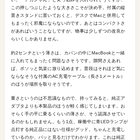
この押しつぶしたような大きさこそが決め手。付属の縦
置きスタンドに置いておくと、デスクでMacと併用して
もまったく邪魔にならないのです。あとはコンパクトさ
があればいうことなしですが、物事は少しずつの改良か
らいくしかありません。
約2センチという薄さは、カバンの中にMacBookと一緒
に入れてもまったく問題なさそうです。隙間さえあれ
ば、ポソッと気楽に放り込めます。普段はそれほど気に
ならなそうな付属のAC充電ケーブル（長さ1メートル）
のほうが場所を取りそうです。
重さというのは不思議なもので、持ってみると、純正ア
ダプタよりも本製品のほうが軽く感じてしまいます。お
そらく手の平に乗るくらいの薄さが、そう認識させてい
るのかもしれません。もう1点、稼働中に青LEDランプが
点灯する純正品にはない仕様がグッド。ちゃんと充電し
ているのか、パッと見るだけでわかります。これは純正