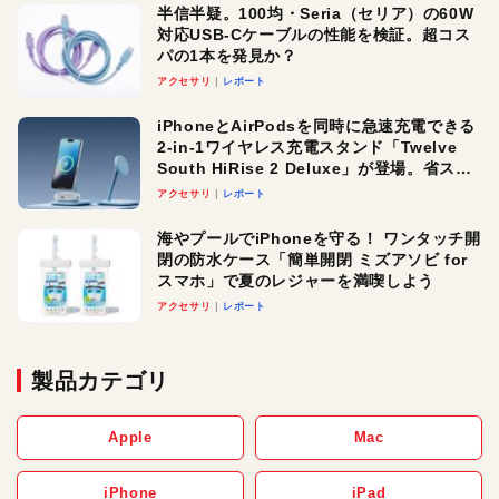
半信半疑。100均・Seria（セリア）の60W
対応USB-Cケーブルの性能を検証。超コス
パの1本を発見か？
アクセサリ
レポート
iPhoneとAirPodsを同時に急速充電できる
2-in-1ワイヤレス充電スタンド「Twelve
South HiRise 2 Deluxe」が登場。省スペ
ースでおしゃれに充電したい人にオスス
アクセサリ
レポート
メ！
海やプールでiPhoneを守る！ ワンタッチ開
閉の防水ケース「簡単開閉 ミズアソビ for
スマホ」で夏のレジャーを満喫しよう
アクセサリ
レポート
製品カテゴリ
Apple
Mac
iPhone
iPad