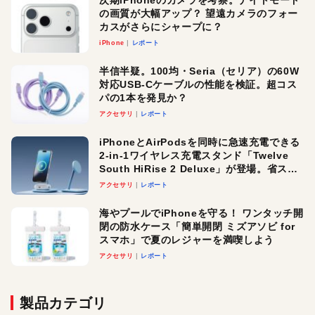
の画質が大幅アップ？ 望遠カメラのフォー
カスがさらにシャープに？
iPhone
レポート
半信半疑。100均・Seria（セリア）の60W
対応USB-Cケーブルの性能を検証。超コス
パの1本を発見か？
アクセサリ
レポート
iPhoneとAirPodsを同時に急速充電できる
2-in-1ワイヤレス充電スタンド「Twelve
South HiRise 2 Deluxe」が登場。省スペ
ースでおしゃれに充電したい人にオスス
アクセサリ
レポート
メ！
海やプールでiPhoneを守る！ ワンタッチ開
閉の防水ケース「簡単開閉 ミズアソビ for
スマホ」で夏のレジャーを満喫しよう
アクセサリ
レポート
製品カテゴリ