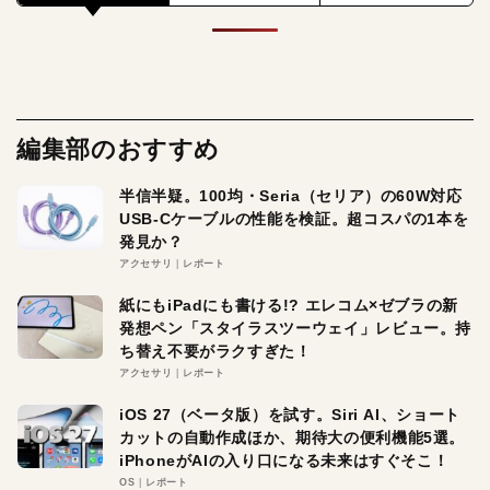
編集部のおすすめ
半信半疑。100均・Seria（セリア）の60W対応
USB-Cケーブルの性能を検証。超コスパの1本を
発見か？
アクセサリ
レポート
紙にもiPadにも書ける!? エレコム×ゼブラの新
発想ペン「スタイラスツーウェイ」レビュー。持
ち替え不要がラクすぎた！
アクセサリ
レポート
iOS 27（ベータ版）を試す。Siri AI、ショート
カットの自動作成ほか、期待大の便利機能5選。
iPhoneがAIの入り口になる未来はすぐそこ！
OS
レポート