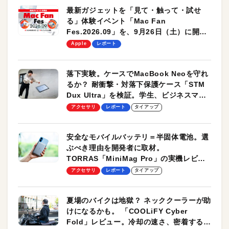
最新ガジェットを「見て・触って・試せ
る」体験イベント「Mac Fan
Fes.2026.09」を、9月26日（土）に開催
します！
Apple
レポート
落下実験。ケースでMacBook Neoを守れ
るか？ 耐衝撃・対落下保護ケース「STM
Dux Ultra」を検証。学生、ビジネスマン
のモバイルユースに最適！
アクセサリ
レポート
タイアップ
安全なモバイルバッテリ＝半固体電池。選
ぶべき理由を開発者に取材。
TORRAS「MiniMag Pro」の実機レビュ
ーも
アクセサリ
レポート
タイアップ
夏場のバイクは地獄？ ネッククーラーが助
けになるかも。 「COOLiFY Cyber
Fold」レビュー。冷却の速さ、密着する冷