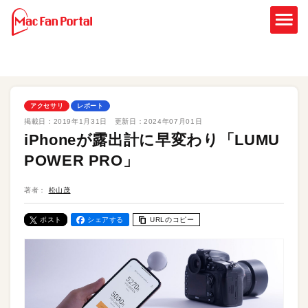
アクセサリ
レポート
掲載日：
2019年1月31日
更新日：
2024年07月01日
iPhoneが露出計に早変わり「LUMU
POWER PRO」
著者：
松山茂
ポスト
シェアする
URLのコピー