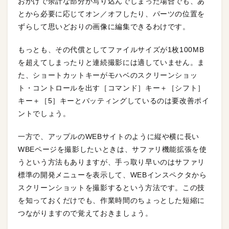
おかげで余計な部分が写り込んでしまった場合でも、あ
とから必要に応じてオン／オフしたり、パーツの位置を
ずらして思いどおりの画像に編集できるわけです。
もっとも、その代償としてファイルサイズが1枚100MB
を超えてしまったりと連続撮影には適していません。ま
た、ショートカットキーがモハベのスクリーンショッ
ト・コントロールを出す［コマンド］キー＋［シフト］
キー＋［5］キーとバッティングしているのは要改善ポイ
ントでしょう。
一方で、アップルのWEBサイトのように縦や横に長い
WBEページを撮影したいときは、サファリ機能拡張を使
うという方法もありますが、手っ取り早いのはサファリ
標準の開発メニューを表示して、WEBインスペクタから
スクリーンショットを撮影するという方法です。この技
を知っておくだけでも、作業時間のちょっとした短縮に
つながりますので覚えておきましょう。