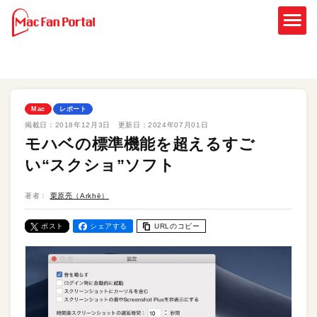
Mac
レポート
掲載日：
2018年12月3日
更新日：
2024年07月01日
モハベの標準機能を超えるすご
い“スクショ”ソフト
著者：
栗原亮（Arkhē）
ポスト
シェアする
URLのコピー