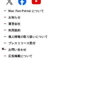
Mac Fan Portal について
お知らせ
運営会社
利用規約
個人情報の取り扱いについて
プレスリリース受付
×
×
×
お問い合わせ
広告掲載について
マイナビBOOKS
Mac Fan Portalの人気記事ランキングやおすすめ記事、編集部
員によるコラムなどをまとめたメールマガジンを毎週金曜日に
配信します。お気軽にご登録ください。
Mac Fan メールマガジン