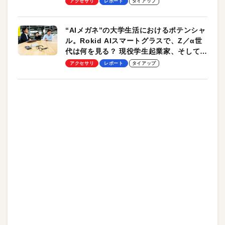
アクセサリ
レポート
タイアップ
“AIメガネ”の大学生活におけるポテンシャ
ル。Rokid AIスマートグラスで、Z／α世
代は何を見る？ 現役学生起業家、そして教
授による体験会レポート【PR】
アクセサリ
レポート
タイアップ