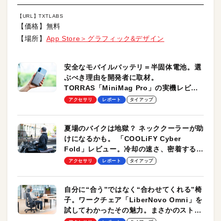
【URL】TXTLABS
【価格】無料
【場所】
App Store＞グラフィック&デザイン
安全なモバイルバッテリ＝半固体電池。選
ぶべき理由を開発者に取材。
TORRAS「MiniMag Pro」の実機レビュ
ーも
アクセサリ
レポート
タイアップ
夏場のバイクは地獄？ ネッククーラーが助
けになるかも。 「COOLiFY Cyber
Fold」レビュー。冷却の速さ、密着する冷
却プレート、シンプルな操作性がグッド！
アクセサリ
レポート
タイアップ
自分に“合う”ではなく“合わせてくれる”椅
子。ワークチェア「LiberNovo Omni」を
試してわかったその魅力。まさかのストレ
ッチ機能も搭載