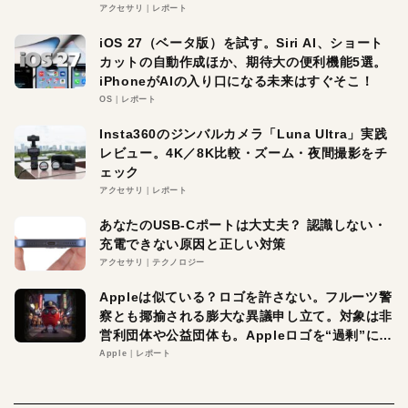
アクセサリ
レポート
iOS 27（ベータ版）を試す。Siri AI、ショート
カットの自動作成ほか、期待大の便利機能5選。
iPhoneがAIの入り口になる未来はすぐそこ！
OS
レポート
Insta360のジンバルカメラ「Luna Ultra」実践
レビュー。4K／8K比較・ズーム・夜間撮影をチ
ェック
アクセサリ
レポート
あなたのUSB-Cポートは大丈夫？ 認識しない・
充電できない原因と正しい対策
アクセサリ
テクノロジー
Appleは似ている？ロゴを許さない。フルーツ警
察とも揶揄される膨大な異議申し立て。対象は非
営利団体や公益団体も。Appleロゴを“過剰”に守
る理由とは
Apple
レポート