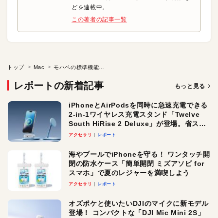
どを連載中。
この著者の記事一覧
トップ
Mac
モハベの標準機能を超えるすごい“スクショ”ソフト
レポートの新着記事
もっと見る
iPhoneとAirPodsを同時に急速充電できる
2-in-1ワイヤレス充電スタンド「Twelve
South HiRise 2 Deluxe」が登場。省スペ
ースでおしゃれに充電したい人にオスス
アクセサリ
レポート
メ！
海やプールでiPhoneを守る！ ワンタッチ開
閉の防水ケース「簡単開閉 ミズアソビ for
スマホ」で夏のレジャーを満喫しよう
アクセサリ
レポート
オズポケと使いたいDJIのマイクに新モデル
登場！ コンパクトな「DJI Mic Mini 2S」