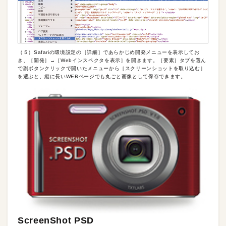
（５）Safariの環境設定の［詳細］であらかじめ開発メニューを表示してお
き、［開発］→［Webインスペクタを表示］を開きます。［要素］タブを選ん
で副ボタンクリックで開いたメニューから［スクリーンショットを取り込む］
を選ぶと、縦に長いWEBページでも丸ごと画像として保存できます。
ScreenShot PSD