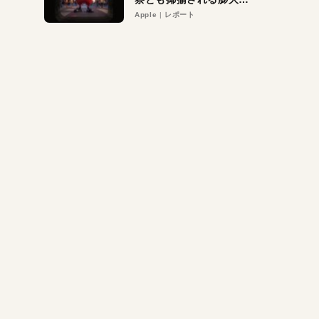
異議申し立て。対象は非
Apple
レポート
営利団体や公益団体も。
Appleロゴを“過剰”に守
る理由とは