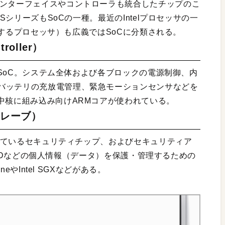
インターフェイスやコントローラも統合したチップのこ
同SシリーズもSoCの一種。最近のIntelプロセッサの一
統合するプロセッサ）も広義ではSoCに分類される。
roller）
理用SoC。システム全体および各ブロックの電源制御、内
バッテリの充放電管理、緊急モーションセンサなどを
中核に組み込み向けARMコアが使われている。
ンクレーブ）
載されているセキュリティチップ、およびセキュリティア
ce IDなどの個人情報（データ）を保護・管理するための
neやIntel SGXなどがある。