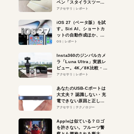
ペン「スタイラスツーウ
ェイ」レビュー。持ち替
アクセサリ
レポート
え不要がラクすぎた！
iOS 27（ベータ版）を試
す。Siri AI、ショートカ
ットの自動作成ほか、期
待大の便利機能5選。
OS
レポート
iPhoneがAIの入り口にな
る未来はすぐそこ！
Insta360のジンバルカメ
ラ「Luna Ultra」実践レ
ビュー。4K／8K比較・ズ
ーム・夜間撮影をチェッ
アクセサリ
レポート
ク
あなたのUSB-Cポートは
大丈夫？ 認識しない・充
電できない原因と正しい
対策
アクセサリ
テクノロジー
Appleは似ている？ロゴ
を許さない。フルーツ警
察とも揶揄される膨大な