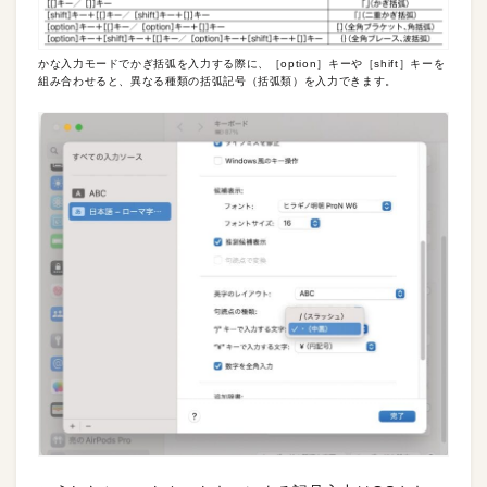
かな入力モードでかぎ括弧を入力する際に、［option］キーや［shift］キーを
組み合わせると、異なる種類の括弧記号（括弧類）を入力できます。