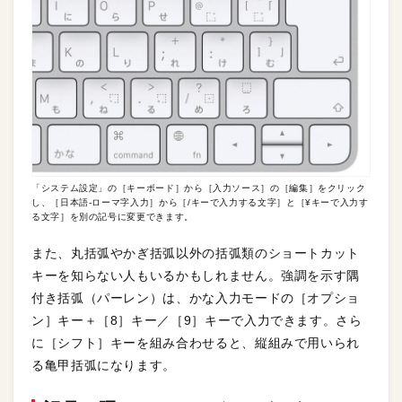
「システム設定」の［キーボード］から［入力ソース］の［編集］をクリック
し、［日本語-ローマ字入力］から［/キーで入力する文字］と［¥キーで入力す
る文字］を別の記号に変更できます。
また、丸括弧やかぎ括弧以外の括弧類のショートカット
キーを知らない人もいるかもしれません。強調を示す隅
付き括弧（パーレン）は、かな入力モードの［オプショ
ン］キー＋［8］キー／［9］キーで入力できます。さら
に［シフト］キーを組み合わせると、縦組みで用いられ
る亀甲括弧になります。