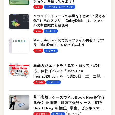
ション」を使ってみよう！
Mac
トラブルシューティング
クラウドストレージの容量をまとめて“見える
化”！ Macアプリ 「DaisyDisk」は、ファイ
ルの断捨離にも超便利
Mac
レポート
Mac、Android間で楽々ファイル共有！ アプ
リ「MacDroid」を使ってみよう
Mac
レポート
最新ガジェットを「見て・触って・試せ
る」体験イベント「Mac Fan
Fes.2026.09」を、9月26日（土）に開催
します！
Apple
レポート
落下実験。ケースでMacBook Neoを守れ
るか？ 耐衝撃・対落下保護ケース「STM
Dux Ultra」を検証。学生、ビジネスマン
のモバイルユースに最適！
アクセサリ
レポート
タイアップ