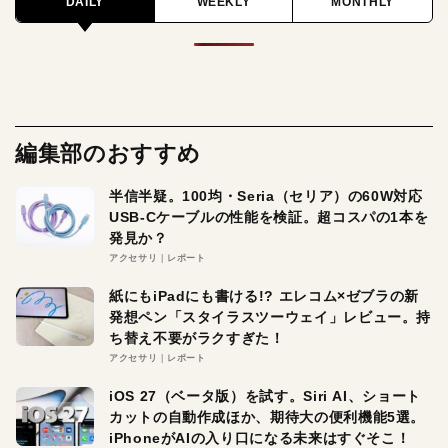
DAILY
WEEKLY
MONTHLY
編集部のおすすめ
半信半疑。100均・Seria（セリア）の60W対応
USB-Cケーブルの性能を検証。超コスパの1本を
発見か？
アクセサリ
レポート
紙にもiPadにも書ける!? エレコム×ゼブラの新
発想ペン「スタイラスツーウェイ」レビュー。持
ち替え不要がラクすぎた！
アクセサリ
レポート
iOS 27（ベータ版）を試す。Siri AI、ショート
カットの自動作成ほか、期待大の便利機能5選。
iPhoneがAIの入り口になる未来はすぐそこ！