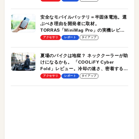
安全なモバイルバッテリ＝半固体電池。選
ぶべき理由を開発者に取材。
TORRAS「MiniMag Pro」の実機レビュ
ーも
アクセサリ
レポート
タイアップ
夏場のバイクは地獄？ ネッククーラーが助
けになるかも。 「COOLiFY Cyber
Fold」レビュー。冷却の速さ、密着する冷
却プレート、シンプルな操作性がグッド！
アクセサリ
レポート
タイアップ