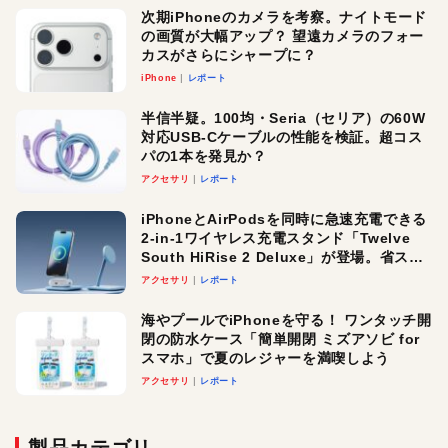
次期iPhoneのカメラを考察。ナイトモード
の画質が大幅アップ？ 望遠カメラのフォー
カスがさらにシャープに？
iPhone
レポート
半信半疑。100均・Seria（セリア）の60W
対応USB-Cケーブルの性能を検証。超コス
パの1本を発見か？
アクセサリ
レポート
iPhoneとAirPodsを同時に急速充電できる
2-in-1ワイヤレス充電スタンド「Twelve
South HiRise 2 Deluxe」が登場。省スペ
ースでおしゃれに充電したい人にオスス
アクセサリ
レポート
メ！
海やプールでiPhoneを守る！ ワンタッチ開
閉の防水ケース「簡単開閉 ミズアソビ for
スマホ」で夏のレジャーを満喫しよう
アクセサリ
レポート
製品カテゴリ