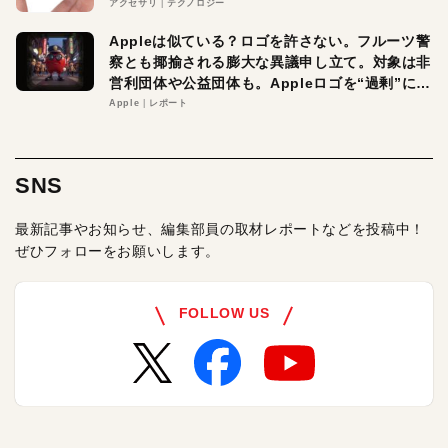
アクセサリ
テクノロジー
Appleは似ている？ロゴを許さない。フルーツ警
察とも揶揄される膨大な異議申し立て。対象は非
営利団体や公益団体も。Appleロゴを“過剰”に守
る理由とは
Apple
レポート
SNS
最新記事やお知らせ、編集部員の取材レポートなどを投稿中！
ぜひフォローをお願いします。
FOLLOW US