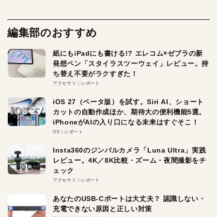
編集部のおすすめ
紙にもiPadにも書ける!? エレコム×ゼブラの新
発想ペン「スタイラスツーウェイ」レビュー。持
ち替え不要がラクすぎた！
アクセサリ
レポート
iOS 27（ベータ版）を試す。Siri AI、ショート
カットの自動作成ほか、期待大の便利機能5選。
iPhoneがAIの入り口になる未来はすぐそこ！
OS
レポート
Insta360のジンバルカメラ「Luna Ultra」実践
レビュー。4K／8K比較・ズーム・夜間撮影をチ
ェック
アクセサリ
レポート
あなたのUSB-Cポートは大丈夫？ 認識しない・
充電できない原因と正しい対策