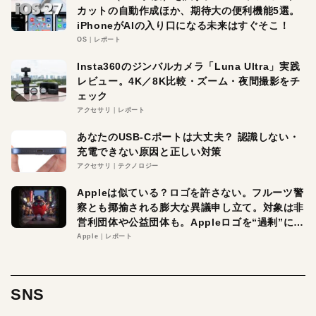
カットの自動作成ほか、期待大の便利機能5選。
iPhoneがAIの入り口になる未来はすぐそこ！
OS
レポート
Insta360のジンバルカメラ「Luna Ultra」実践
レビュー。4K／8K比較・ズーム・夜間撮影をチ
ェック
アクセサリ
レポート
あなたのUSB-Cポートは大丈夫？ 認識しない・
充電できない原因と正しい対策
アクセサリ
テクノロジー
Appleは似ている？ロゴを許さない。フルーツ警
察とも揶揄される膨大な異議申し立て。対象は非
営利団体や公益団体も。Appleロゴを“過剰”に守
る理由とは
Apple
レポート
SNS