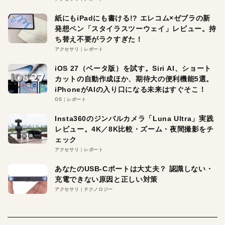
紙にもiPadにも書ける!? エレコム×ゼブラの新
発想ペン「スタイラスツーウェイ」レビュー。持
ち替え不要がラクすぎた！
アクセサリ
レポート
iOS 27（ベータ版）を試す。Siri AI、ショート
カットの自動作成ほか、期待大の便利機能5選。
iPhoneがAIの入り口になる未来はすぐそこ！
OS
レポート
Insta360のジンバルカメラ「Luna Ultra」実践
レビュー。4K／8K比較・ズーム・夜間撮影をチ
ェック
アクセサリ
レポート
あなたのUSB-Cポートは大丈夫？ 認識しない・
充電できない原因と正しい対策
アクセサリ
テクノロジー