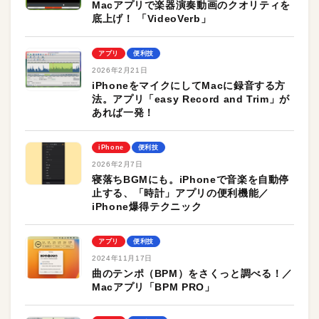
Macアプリで楽器演奏動画のクオリティを
底上げ！ 「VideoVerb」
アプリ
便利技
2026年2月21日
iPhoneをマイクにしてMacに録音する方
法。アプリ「easy Record and Trim」が
あれば一発！
iPhone
便利技
2026年2月7日
寝落ちBGMにも。iPhoneで音楽を自動停
止する、「時計」アプリの便利機能／
iPhone爆得テクニック
アプリ
便利技
2024年11月17日
曲のテンポ（BPM）をさくっと調べる！／
Macアプリ「BPM PRO」