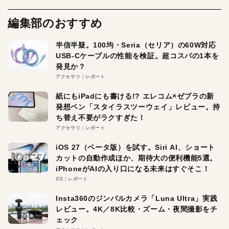
編集部のおすすめ
半信半疑。100均・Seria（セリア）の60W対応
USB-Cケーブルの性能を検証。超コスパの1本を
発見か？
アクセサリ
レポート
紙にもiPadにも書ける!? エレコム×ゼブラの新
発想ペン「スタイラスツーウェイ」レビュー。持
ち替え不要がラクすぎた！
アクセサリ
レポート
iOS 27（ベータ版）を試す。Siri AI、ショート
カットの自動作成ほか、期待大の便利機能5選。
iPhoneがAIの入り口になる未来はすぐそこ！
OS
レポート
Insta360のジンバルカメラ「Luna Ultra」実践
レビュー。4K／8K比較・ズーム・夜間撮影をチ
ェック