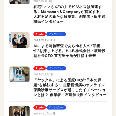
2025年4月10日
在宅“ママさん”の力でビジネスは加速す
る。Mamasan＆Companyが提案する、
人材不足の新たな解決策。創業者・田中茂
樹氏インタビュー
Apple
インタビュー
2024年12月19日
AIによる与信審査であらゆる人の“可能
性”を押し上げる。H.I.F.株式会社・取締役
副社長CTO 東万里子氏が目指す未来
Apple
インタビュー
2024年12月2日
「ヤックル」による医療DXが”日本の課
題”を解決する！ 生活習慣病のオンライン
保険診療サービスが起こしたイノベーショ
ンとは？ 創業者・布川佳央氏インタビュー
Apple
インタビュー
2024年10月30日