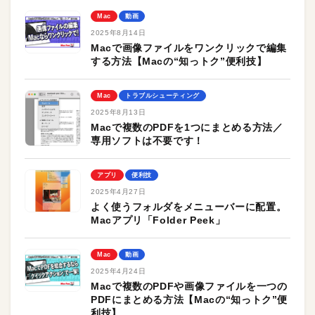
Mac
動画
2025年8月14日
Macで画像ファイルをワンクリックで編集
する方法【Macの“知っトク”便利技】
Mac
トラブルシューティング
2025年8月13日
Macで複数のPDFを1つにまとめる方法／
専用ソフトは不要です！
アプリ
便利技
2025年4月27日
よく使うフォルダをメニューバーに配置。
Macアプリ「Folder Peek」
Mac
動画
2025年4月24日
Macで複数のPDFや画像ファイルを一つの
PDFにまとめる方法【Macの“知っトク”便
利技】