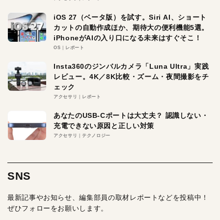
iOS 27（ベータ版）を試す。Siri AI、ショート
カットの自動作成ほか、期待大の便利機能5選。
iPhoneがAIの入り口になる未来はすぐそこ！
OS
レポート
Insta360のジンバルカメラ「Luna Ultra」実践
レビュー。4K／8K比較・ズーム・夜間撮影をチ
ェック
アクセサリ
レポート
あなたのUSB-Cポートは大丈夫？ 認識しない・
充電できない原因と正しい対策
アクセサリ
テクノロジー
SNS
最新記事やお知らせ、編集部員の取材レポートなどを投稿中！
ぜひフォローをお願いします。