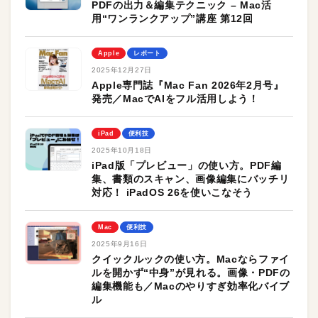
PDFの出力＆編集テクニック – Mac活
用“ワンランクアップ”講座 第12回
Apple
レポート
2025年12月27日
Apple専門誌『Mac Fan 2026年2月号』
発売／MacでAIをフル活用しよう！
iPad
便利技
2025年10月18日
iPad版「プレビュー」の使い方。PDF編
集、書類のスキャン、画像編集にバッチリ
対応！ iPadOS 26を使いこなそう
Mac
便利技
2025年9月16日
クイックルックの使い方。Macならファイ
ルを開かず“中身”が見れる。画像・PDFの
編集機能も／Macのやりすぎ効率化バイブ
ル