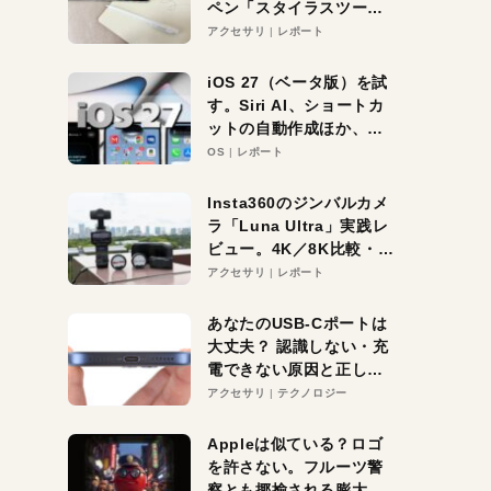
ペン「スタイラスツーウ
ェイ」レビュー。持ち替
アクセサリ
レポート
え不要がラクすぎた！
iOS 27（ベータ版）を試
す。Siri AI、ショートカ
ットの自動作成ほか、期
待大の便利機能5選。
OS
レポート
iPhoneがAIの入り口にな
る未来はすぐそこ！
Insta360のジンバルカメ
ラ「Luna Ultra」実践レ
ビュー。4K／8K比較・ズ
ーム・夜間撮影をチェッ
アクセサリ
レポート
ク
あなたのUSB-Cポートは
大丈夫？ 認識しない・充
電できない原因と正しい
対策
アクセサリ
テクノロジー
Appleは似ている？ロゴ
を許さない。フルーツ警
察とも揶揄される膨大な