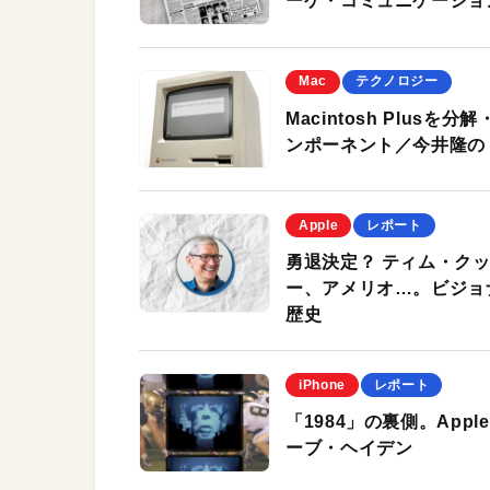
ーケ・コミュニケーショ
Mac
テクノロジー
Macintosh Plu
ンポーネント／今井隆の「Thi
Apple
レポート
勇退決定？ ティム・ク
ー、アメリオ…。ビジョ
歴史
iPhone
レポート
「1984」の裏側。App
ーブ・ヘイデン