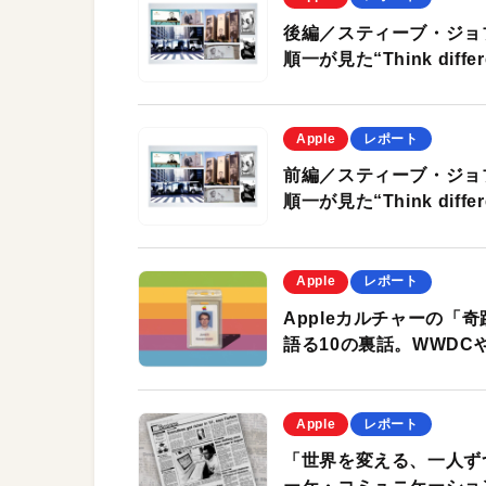
後編／スティーブ・ジョ
順一が見た“Think diff
Apple
レポート
前編／スティーブ・ジョ
順一が見た“Think diff
Apple
レポート
Appleカルチャーの「
語る10の裏話。WWDCやM
Apple
レポート
「世界を変える、一人ずつ」