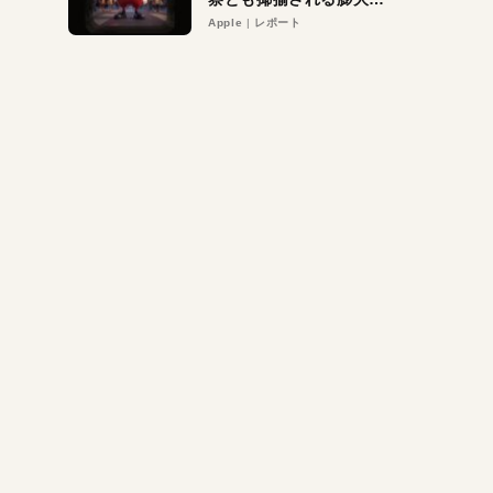
異議申し立て。対象は非
Apple
レポート
営利団体や公益団体も。
Appleロゴを“過剰”に守
る理由とは