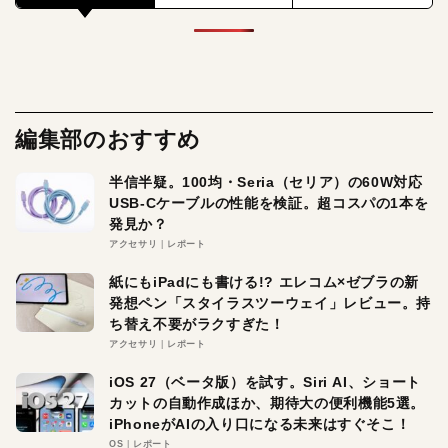
編集部のおすすめ
半信半疑。100均・Seria（セリア）の60W対応
USB-Cケーブルの性能を検証。超コスパの1本を
発見か？
アクセサリ
レポート
紙にもiPadにも書ける!? エレコム×ゼブラの新
発想ペン「スタイラスツーウェイ」レビュー。持
ち替え不要がラクすぎた！
アクセサリ
レポート
iOS 27（ベータ版）を試す。Siri AI、ショート
カットの自動作成ほか、期待大の便利機能5選。
iPhoneがAIの入り口になる未来はすぐそこ！
OS
レポート