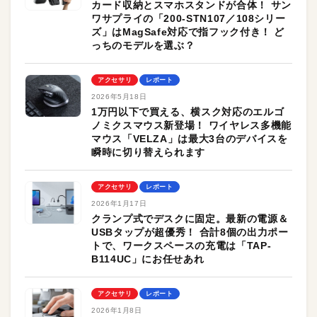
カード収納とスマホスタンドが合体！ サン
ワサプライの「200-STN107／108シリー
ズ」はMagSafe対応で指フック付き！ ど
っちのモデルを選ぶ？
アクセサリ
レポート
2026年5月18日
1万円以下で買える、横スク対応のエルゴ
ノミクスマウス新登場！ ワイヤレス多機能
マウス「VELZA」は最大3台のデバイスを
瞬時に切り替えられます
アクセサリ
レポート
2026年1月17日
クランプ式でデスクに固定。最新の電源＆
USBタップが超優秀！ 合計8個の出力ポー
トで、ワークスペースの充電は「TAP-
B114UC」にお任せあれ
アクセサリ
レポート
2026年1月8日