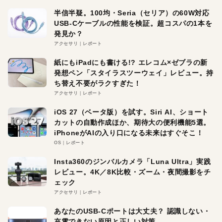
半信半疑。100均・Seria（セリア）の60W対応
USB-Cケーブルの性能を検証。超コスパの1本を
発見か？
アクセサリ
レポート
紙にもiPadにも書ける!? エレコム×ゼブラの新
発想ペン「スタイラスツーウェイ」レビュー。持
ち替え不要がラクすぎた！
アクセサリ
レポート
iOS 27（ベータ版）を試す。Siri AI、ショート
カットの自動作成ほか、期待大の便利機能5選。
iPhoneがAIの入り口になる未来はすぐそこ！
OS
レポート
Insta360のジンバルカメラ「Luna Ultra」実践
レビュー。4K／8K比較・ズーム・夜間撮影をチ
ェック
アクセサリ
レポート
あなたのUSB-Cポートは大丈夫？ 認識しない・
充電できない原因と正しい対策