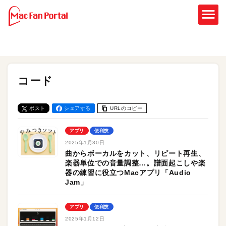
コード
ポスト
シェアする
URLのコピー
アプリ
便利技
2025年1月30日
曲からボーカルをカット、リピート再生、
楽器単位での音量調整…。譜面起こしや楽
器の練習に役立つMacアプリ「Audio
Jam」
アプリ
便利技
2025年1月12日