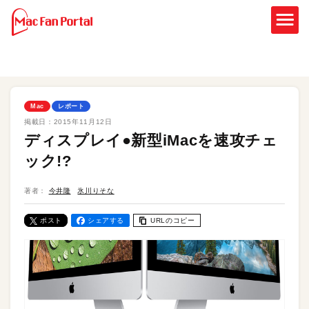
Mac
レポート
掲載日：
2015年11月12日
ディスプレイ●新型iMacを速攻チェ
ック!?
著者：
今井隆
氷川りそな
ポスト
シェアする
URLのコピー