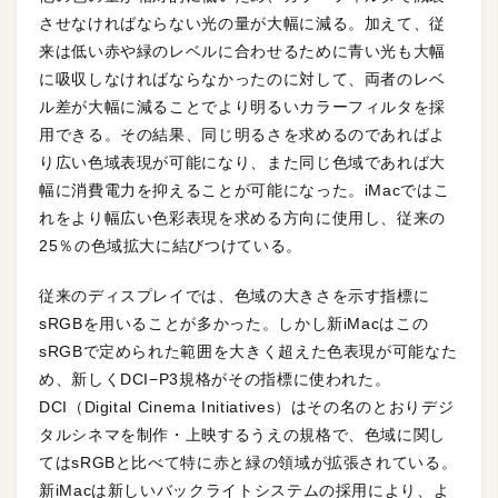
させなければならない光の量が大幅に減る。加えて、従
来は低い赤や緑のレベルに合わせるために青い光も大幅
に吸収しなければならなかったのに対して、両者のレベ
ル差が大幅に減ることでより明るいカラーフィルタを採
用できる。その結果、同じ明るさを求めるのであればよ
り広い色域表現が可能になり、また同じ色域であれば大
幅に消費電力を抑えることが可能になった。iMacではこ
れをより幅広い色彩表現を求める方向に使用し、従来の
25％の色域拡大に結びつけている。
従来のディスプレイでは、色域の大きさを示す指標に
sRGBを用いることが多かった。しかし新iMacはこの
sRGBで定められた範囲を大きく超えた色表現が可能なた
め、新しくDCI−P3規格がその指標に使われた。
DCI（Digital Cinema Initiatives）はその名のとおりデジ
タルシネマを制作・上映するうえの規格で、色域に関し
てはsRGBと比べて特に赤と緑の領域が拡張されている。
新iMacは新しいバックライトシステムの採用により、よ