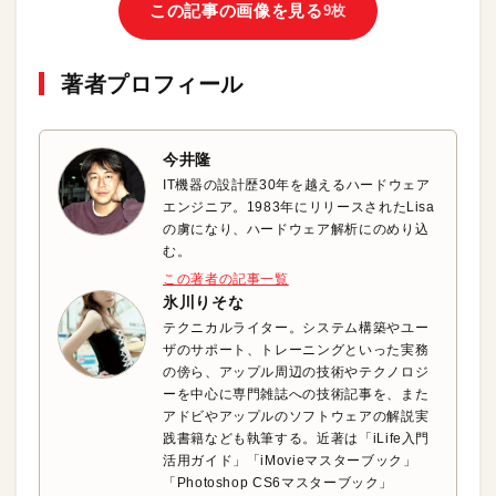
この記事の画像を見る
9枚
著者プロフィール
今井隆
IT機器の設計歴30年を越えるハードウェア
エンジニア。1983年にリリースされたLisa
の虜になり、ハードウェア解析にのめり込
む。
この著者の記事一覧
氷川りそな
テクニカルライター。システム構築やユー
ザのサポート、トレーニングといった実務
の傍ら、アップル周辺の技術やテクノロジ
ーを中心に専門雑誌への技術記事を、また
アドビやアップルのソフトウェアの解説実
践書籍なども執筆する。近著は「iLife入門
活用ガイド」「iMovieマスターブック」
「Photoshop CS6マスターブック」