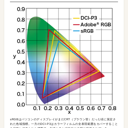
sRGBはパソコンのディスプレイがまだCRT（ブラウン管）だった頃に策定さ
れた色域指標。一方のDCI-P3はカラーフィルムの全表現範囲をカバーすること