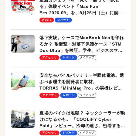
る」体験イベント「Mac Fan
Fes.2026.09」を、9月26日（土）に開催
します！
Apple
レポート
落下実験。ケースでMacBook Neoを守れ
るか？ 耐衝撃・対落下保護ケース「STM
Dux Ultra」を検証。学生、ビジネスマン
のモバイルユースに最適！
アクセサリ
レポート
タイアップ
安全なモバイルバッテリ＝半固体電池。選
ぶべき理由を開発者に取材。
TORRAS「MiniMag Pro」の実機レビュ
ーも
アクセサリ
レポート
タイアップ
夏場のバイクは地獄？ ネッククーラーが助
けになるかも。 「COOLiFY Cyber
Fold」レビュー。冷却の速さ、密着する冷
却プレート、シンプルな操作性がグッド！
アクセサリ
レポート
タイアップ