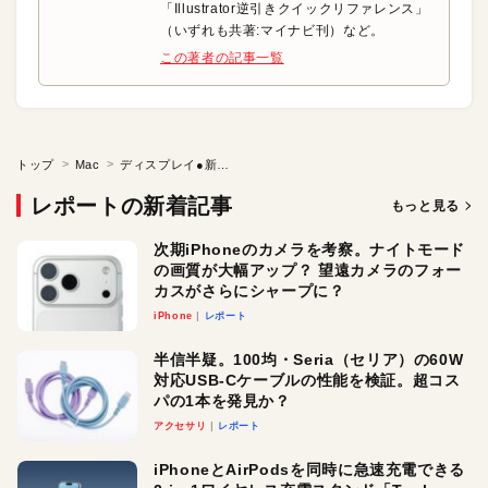
「Illustrator逆引きクイックリファレンス」
（いずれも共著:マイナビ刊）など。
この著者の記事一覧
トップ
Mac
ディスプレイ●新型iMacを速攻チェック!?
レポートの新着記事
もっと見る
次期iPhoneのカメラを考察。ナイトモード
の画質が大幅アップ？ 望遠カメラのフォー
カスがさらにシャープに？
iPhone
レポート
半信半疑。100均・Seria（セリア）の60W
対応USB-Cケーブルの性能を検証。超コス
パの1本を発見か？
アクセサリ
レポート
iPhoneとAirPodsを同時に急速充電できる