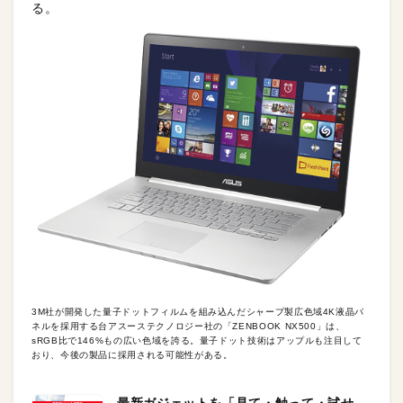
る。
3M社が開発した量子ドットフィルムを組み込んだシャープ製広色域4K液晶パ
ネルを採用する台アスーステクノロジー社の「ZENBOOK NX500」は、
sRGB比で146%もの広い色域を誇る。量子ドット技術はアップルも注目して
おり、今後の製品に採用される可能性がある。
最新ガジェットを「見て・触って・試せ