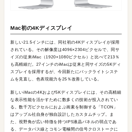
Mac初の4Kディスプレイ
新しい21.5インチには、同社初の4Kディスプレイが採用
されている。その解像度は4096×2304ピクセルで、同サ
イズの従来iMac（1920×1080ピクセル）と比べて213％
も高精細だ。27インチのiMacは従来と同サイズの5Kディ
スプレイを採用するが、今回新たにバックライトシステ
ムを見直し、色表現能力を25％改善している。
新しいiMacの4Kおよび5Kディスプレイには、その高精細
な表示性能を活かすために数多くの技術が投入されてい
る。数千万ピクセルにおよぶ画素を制御する「TCON」
はアップル社自身が独自設計したカスタムチップ。ま
た、視野角が広い特徴を持つIPS液晶パネルの弱点であ
る、データバス線とコモン電極間の信号クロストークに