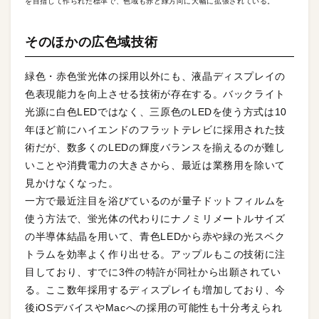
を目指して作られた標準で、色域も赤と緑方向に大幅に拡張されている。
そのほかの広色域技術
緑色・赤色蛍光体の採用以外にも、液晶ディスプレイの
色表現能力を向上させる技術が存在する。バックライト
光源に白色LEDではなく、三原色のLEDを使う方式は10
年ほど前にハイエンドのフラットテレビに採用された技
術だが、数多くのLEDの輝度バランスを揃えるのが難し
いことや消費電力の大きさから、最近は業務用を除いて
見かけなくなった。
一方で最近注目を浴びているのが量子ドットフィルムを
使う方法で、蛍光体の代わりにナノミリメートルサイズ
の半導体結晶を用いて、青色LEDから赤や緑の光スペク
トラムを効率よく作り出せる。アップルもこの技術に注
目しており、すでに3件の特許が同社から出願されてい
る。ここ数年採用するディスプレイも増加しており、今
後iOSデバイスやMacへの採用の可能性も十分考えられ