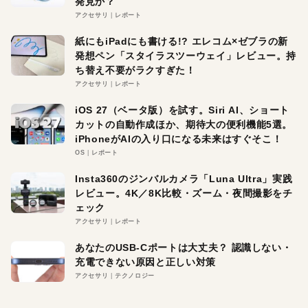
発見か？
アクセサリ
レポート
紙にもiPadにも書ける!? エレコム×ゼブラの新
発想ペン「スタイラスツーウェイ」レビュー。持
ち替え不要がラクすぎた！
アクセサリ
レポート
iOS 27（ベータ版）を試す。Siri AI、ショート
カットの自動作成ほか、期待大の便利機能5選。
iPhoneがAIの入り口になる未来はすぐそこ！
OS
レポート
Insta360のジンバルカメラ「Luna Ultra」実践
レビュー。4K／8K比較・ズーム・夜間撮影をチ
ェック
アクセサリ
レポート
あなたのUSB-Cポートは大丈夫？ 認識しない・
充電できない原因と正しい対策
アクセサリ
テクノロジー