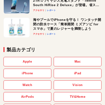
2-in-1ワイヤレス充電スタンド「Twelve
South HiRise 2 Deluxe」が登場。省スペ
ースでおしゃれに充電したい人にオスス
アクセサリ
レポート
メ！
海やプールでiPhoneを守る！ ワンタッチ開
閉の防水ケース「簡単開閉 ミズアソビ for
スマホ」で夏のレジャーを満喫しよう
アクセサリ
レポート
製品カテゴリ
Apple
Mac
iPhone
iPad
Watch
Vision
AirPods
TV&Home