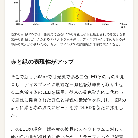
従来の白色LEDでは、原発光であるLEDの青色とそれに励起されて発光する蛍
光体の黄色にピークがあるスペクトラムを持つ。ディスプレイに求められる緑
や赤の成分が小さいため、カラーフィルタでの調整幅が非常に大きくなる。
赤と緑の表現性がアップ
そこで新しいiMacでは光源である白色LEDそのものを見
直し、ディスプレイに最適な三原色を効率良く取り出せ
る二色蛍光体のLEDを採用。従来の黄色蛍光体に代わっ
て新規に開発された赤色と緑色の蛍光体を採用し、図3の
ように緑と赤の波長にピークを持つLEDを新たに採用し
た。
このLEDの場合、緑や赤の波長のスペクトラムに対して
他の色の量が相対的に低いため、カラーフィルタで減衰