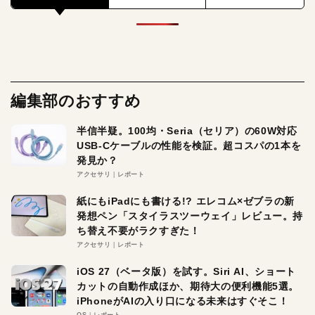
編集部のおすすめ
半信半疑。100均・Seria（セリア）の60W対応
USB-Cケーブルの性能を検証。超コスパの1本を
発見か？
アクセサリ
レポート
紙にもiPadにも書ける!? エレコム×ゼブラの新
発想ペン「スタイラスツーウェイ」レビュー。持
ち替え不要がラクすぎた！
アクセサリ
レポート
iOS 27（ベータ版）を試す。Siri AI、ショート
カットの自動作成ほか、期待大の便利機能5選。
iPhoneがAIの入り口になる未来はすぐそこ！