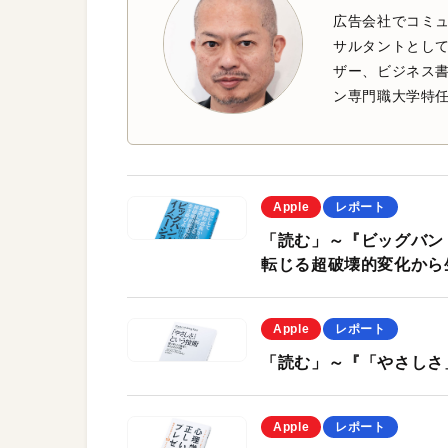
広告会社でコミ
サルタントとし
ザー、ビジネス
ン専門職大学特
Apple
レポート
「読む」～『ビッグバン
転じる超破壊的変化から
Apple
レポート
「読む」～『「やさしさ
Apple
レポート