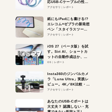
応USB-Cケーブルの性能
を検証。超コスパの1本を
アクセサリ
レポート
発見か？
紙にもiPadにも書ける!?
エレコム×ゼブラの新発想
ペン「スタイラスツーウ
ェイ」レビュー。持ち替
アクセサリ
レポート
え不要がラクすぎた！
iOS 27（ベータ版）を試
す。Siri AI、ショートカ
ットの自動作成ほか、期
待大の便利機能5選。
OS
レポート
iPhoneがAIの入り口にな
る未来はすぐそこ！
Insta360のジンバルカメ
ラ「Luna Ultra」実践レ
ビュー。4K／8K比較・ズ
ーム・夜間撮影をチェッ
アクセサリ
レポート
ク
あなたのUSB-Cポートは
大丈夫？ 認識しない・充
電できない原因と正しい