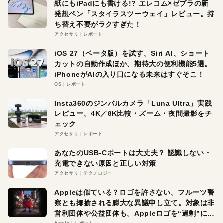
紙にもiPadにも書ける!? エレコム×ゼブラの新
発想ペン「スタイラスツーウェイ」レビュー。持
ち替え不要がラクすぎた！
アクセサリ
レポート
iOS 27（ベータ版）を試す。Siri AI、ショート
カットの自動作成ほか、期待大の便利機能5選。
iPhoneがAIの入り口になる未来はすぐそこ！
OS
レポート
Insta360のジンバルカメラ「Luna Ultra」実践
レビュー。4K／8K比較・ズーム・夜間撮影をチ
ェック
アクセサリ
レポート
あなたのUSB-Cポートは大丈夫？ 認識しない・
充電できない原因と正しい対策
アクセサリ
テクノロジー
Appleは似ている？ロゴを許さない。フルーツ警
察とも揶揄される膨大な異議申し立て。対象は非
営利団体や公益団体も。Appleロゴを“過剰”に守