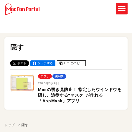
隠す
ポスト
シェアする
URLのコピー
アプリ
便利技
2025年3月9日
Macの覗き見防止！ 指定したウインドウを
隠し、追従する“マスク”が作れる
「AppMask」アプリ
トップ
隠す