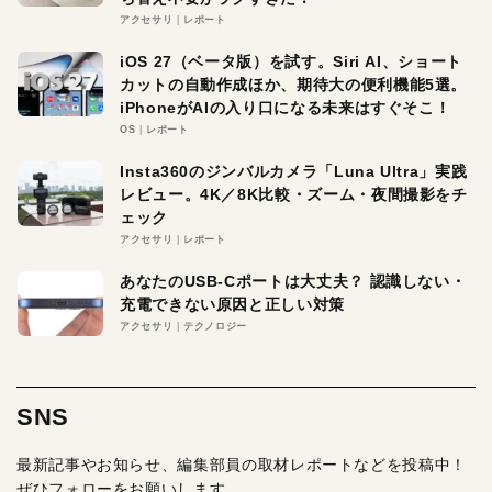
アクセサリ
レポート
iOS 27（ベータ版）を試す。Siri AI、ショート
カットの自動作成ほか、期待大の便利機能5選。
iPhoneがAIの入り口になる未来はすぐそこ！
OS
レポート
Insta360のジンバルカメラ「Luna Ultra」実践
レビュー。4K／8K比較・ズーム・夜間撮影をチ
ェック
アクセサリ
レポート
あなたのUSB-Cポートは大丈夫？ 認識しない・
充電できない原因と正しい対策
アクセサリ
テクノロジー
SNS
最新記事やお知らせ、編集部員の取材レポートなどを投稿中！
ぜひフォローをお願いします。