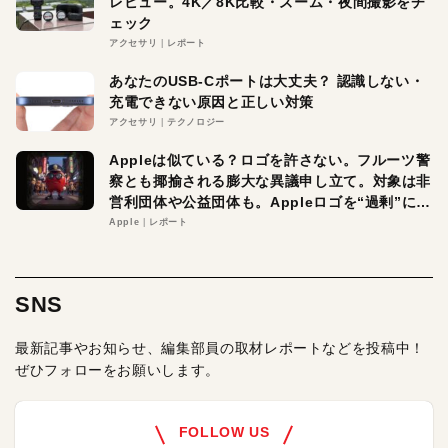
レビュー。4K／8K比較・ズーム・夜間撮影をチ
ェック
アクセサリ
レポート
あなたのUSB-Cポートは大丈夫？ 認識しない・
充電できない原因と正しい対策
アクセサリ
テクノロジー
Appleは似ている？ロゴを許さない。フルーツ警
察とも揶揄される膨大な異議申し立て。対象は非
営利団体や公益団体も。Appleロゴを“過剰”に守
る理由とは
Apple
レポート
SNS
最新記事やお知らせ、編集部員の取材レポートなどを投稿中！
ぜひフォローをお願いします。
FOLLOW US