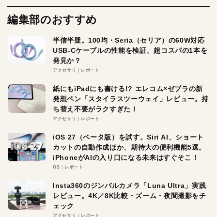
編集部のおすすめ
半信半疑。100均・Seria（セリア）の60W対応
USB-Cケーブルの性能を検証。超コスパの1本を
発見か？
アクセサリ
レポート
紙にもiPadにも書ける!? エレコム×ゼブラの新
発想ペン「スタイラスツーウェイ」レビュー。持
ち替え不要がラクすぎた！
アクセサリ
レポート
iOS 27（ベータ版）を試す。Siri AI、ショート
カットの自動作成ほか、期待大の便利機能5選。
iPhoneがAIの入り口になる未来はすぐそこ！
OS
レポート
Insta360のジンバルカメラ「Luna Ultra」実践
レビュー。4K／8K比較・ズーム・夜間撮影をチ
ェック
アクセサリ
レポート