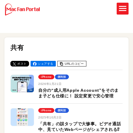
共有
ポスト
シェアする
URLのコピー
iPhone
便利技
2026年1月21日
自分の“成人用Apple Account”をそのま
ま子ども仕様に！ 設定変更で安心管理
iPhone
便利技
2025年10月2日
「共有」の誤タップで大惨事。ビデオ通話
中、見ていたWebページがシェアされる⁉︎