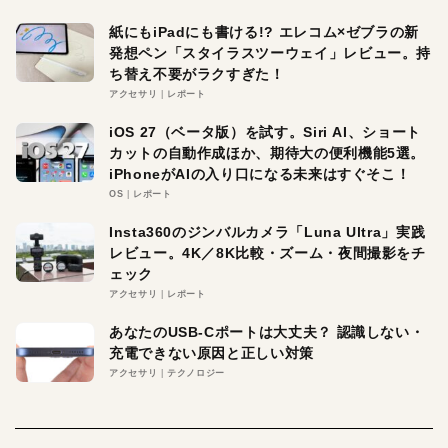
紙にもiPadにも書ける!? エレコム×ゼブラの新
発想ペン「スタイラスツーウェイ」レビュー。持
ち替え不要がラクすぎた！
アクセサリ
レポート
iOS 27（ベータ版）を試す。Siri AI、ショート
カットの自動作成ほか、期待大の便利機能5選。
iPhoneがAIの入り口になる未来はすぐそこ！
OS
レポート
Insta360のジンバルカメラ「Luna Ultra」実践
レビュー。4K／8K比較・ズーム・夜間撮影をチ
ェック
アクセサリ
レポート
あなたのUSB-Cポートは大丈夫？ 認識しない・
充電できない原因と正しい対策
アクセサリ
テクノロジー