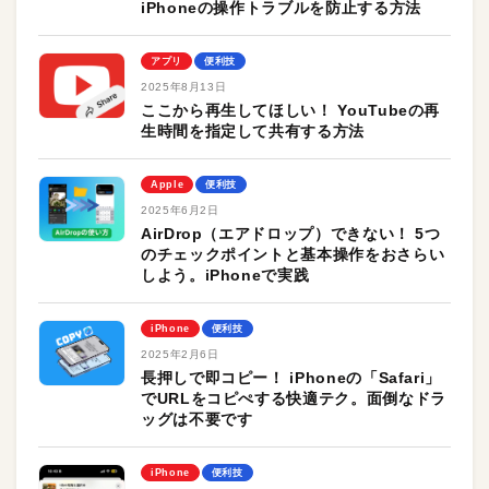
iPhoneの操作トラブルを防止する方法
アプリ
便利技
2025年8月13日
ここから再生してほしい！ YouTubeの再
生時間を指定して共有する方法
Apple
便利技
2025年6月2日
AirDrop（エアドロップ）できない！ 5つ
のチェックポイントと基本操作をおさらい
しよう。iPhoneで実践
iPhone
便利技
2025年2月6日
長押しで即コピー！ iPhoneの「Safari」
でURLをコピぺする快適テク。面倒なドラ
ッグは不要です
iPhone
便利技