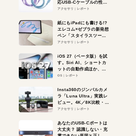
応USB-Cケーブルの性能
を検証。超コスパの1本を
アクセサリ
レポート
発見か？
紙にもiPadにも書ける!?
エレコム×ゼブラの新発想
ペン「スタイラスツーウ
ェイ」レビュー。持ち替
アクセサリ
レポート
え不要がラクすぎた！
iOS 27（ベータ版）を試
す。Siri AI、ショートカ
ットの自動作成ほか、期
待大の便利機能5選。
OS
レポート
iPhoneがAIの入り口にな
る未来はすぐそこ！
Insta360のジンバルカメ
ラ「Luna Ultra」実践レ
ビュー。4K／8K比較・ズ
ーム・夜間撮影をチェッ
アクセサリ
レポート
ク
あなたのUSB-Cポートは
大丈夫？ 認識しない・充
電できない原因と正しい