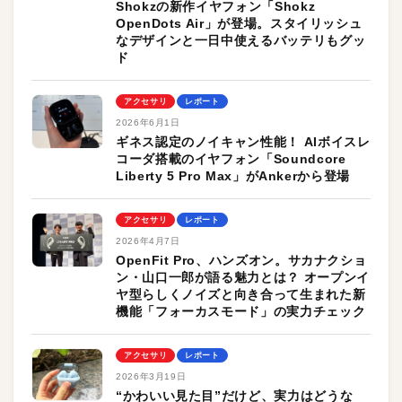
Shokzの新作イヤフォン「Shokz
OpenDots Air」が登場。スタイリッシュ
なデザインと一日中使えるバッテリもグッ
ド
アクセサリ
レポート
2026年6月1日
ギネス認定のノイキャン性能！ AIボイスレ
コーダ搭載のイヤフォン「Soundcore
Liberty 5 Pro Max」がAnkerから登場
アクセサリ
レポート
2026年4月7日
OpenFit Pro、ハンズオン。サカナクショ
ン・山口一郎が語る魅力とは？ オープンイ
ヤ型らしくノイズと向き合って生まれた新
機能「フォーカスモード」の実力チェック
アクセサリ
レポート
2026年3月19日
“かわいい見た目”だけど、実力はどうな