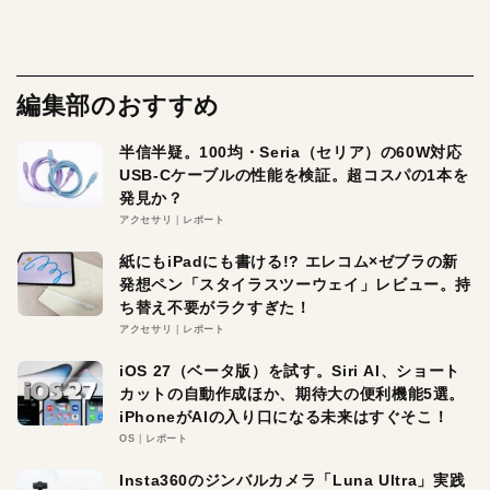
編集部のおすすめ
半信半疑。100均・Seria（セリア）の60W対応
USB-Cケーブルの性能を検証。超コスパの1本を
発見か？
アクセサリ
レポート
紙にもiPadにも書ける!? エレコム×ゼブラの新
発想ペン「スタイラスツーウェイ」レビュー。持
ち替え不要がラクすぎた！
アクセサリ
レポート
iOS 27（ベータ版）を試す。Siri AI、ショート
カットの自動作成ほか、期待大の便利機能5選。
iPhoneがAIの入り口になる未来はすぐそこ！
OS
レポート
Insta360のジンバルカメラ「Luna Ultra」実践