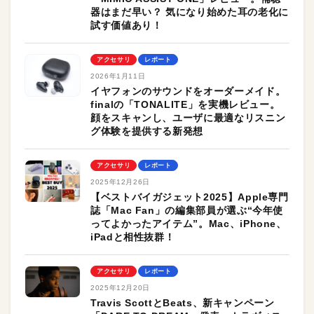
器はまだ早い？ 気になり始めた耳の老化に
試す価値あり！
アクセサリ
レポート
2026年1月11日
イヤフォンのサウンドをオーダーメイド。
finalの「TONALITE」を実機レビュー。
顔をスキャンし、ユーザに最適なリスニン
グ体験を提供する新発想
アクセサリ
レポート
2025年12月26日
【ベストバイガジェット2025】Apple専門
誌「Mac Fan」の編集部員が選ぶ“今年使
ってよかったアイテム”。Mac、iPhone、
iPadと相性抜群！
アクセサリ
レポート
2025年12月20日
Travis ScottとBeats、新キャンペーン