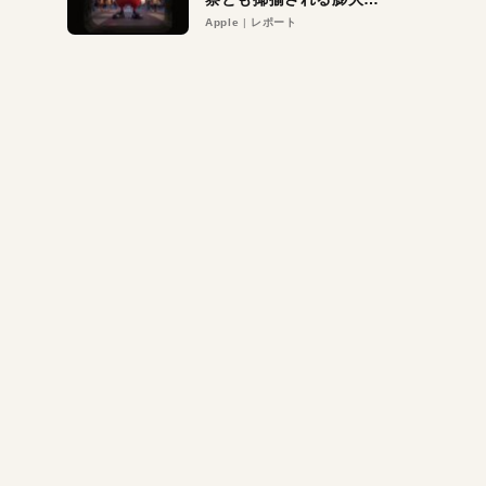
異議申し立て。対象は非
Apple
レポート
営利団体や公益団体も。
Appleロゴを“過剰”に守
る理由とは