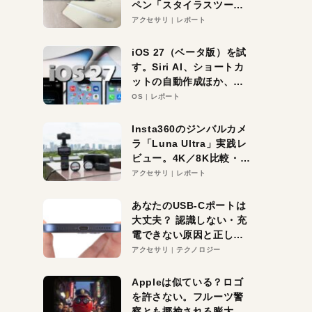
ペン「スタイラスツーウ
ェイ」レビュー。持ち替
アクセサリ
レポート
え不要がラクすぎた！
iOS 27（ベータ版）を試
す。Siri AI、ショートカ
ットの自動作成ほか、期
待大の便利機能5選。
OS
レポート
iPhoneがAIの入り口にな
る未来はすぐそこ！
Insta360のジンバルカメ
ラ「Luna Ultra」実践レ
ビュー。4K／8K比較・ズ
ーム・夜間撮影をチェッ
アクセサリ
レポート
ク
あなたのUSB-Cポートは
大丈夫？ 認識しない・充
電できない原因と正しい
対策
アクセサリ
テクノロジー
Appleは似ている？ロゴ
を許さない。フルーツ警
察とも揶揄される膨大な