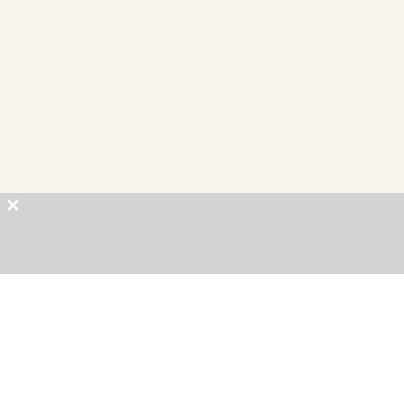
×
×
×