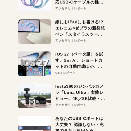
応USB-Cケーブルの性能
を検証。超コスパの1本を
アクセサリ
レポート
発見か？
紙にもiPadにも書ける!?
エレコム×ゼブラの新発想
ペン「スタイラスツーウ
ェイ」レビュー。持ち替
アクセサリ
レポート
え不要がラクすぎた！
iOS 27（ベータ版）を試
す。Siri AI、ショートカ
ットの自動作成ほか、期
待大の便利機能5選。
OS
レポート
iPhoneがAIの入り口にな
る未来はすぐそこ！
Insta360のジンバルカメ
ラ「Luna Ultra」実践レ
ビュー。4K／8K比較・ズ
ーム・夜間撮影をチェッ
アクセサリ
レポート
ク
あなたのUSB-Cポートは
大丈夫？ 認識しない・充
電できない原因と正しい