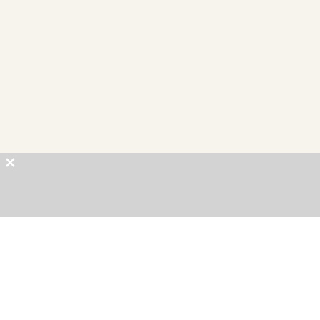
×
×
×