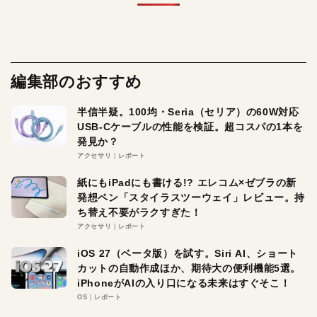
編集部のおすすめ
半信半疑。100均・Seria（セリア）の60W対応
USB-Cケーブルの性能を検証。超コスパの1本を
発見か？
アクセサリ
レポート
紙にもiPadにも書ける!? エレコム×ゼブラの新
発想ペン「スタイラスツーウェイ」レビュー。持
ち替え不要がラクすぎた！
アクセサリ
レポート
iOS 27（ベータ版）を試す。Siri AI、ショート
カットの自動作成ほか、期待大の便利機能5選。
iPhoneがAIの入り口になる未来はすぐそこ！
OS
レポート