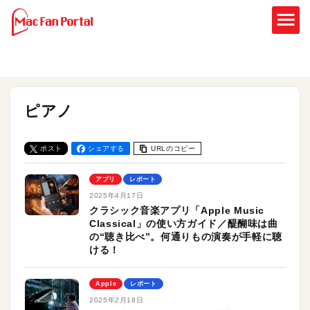
ピアノ
ポスト
シェアする
URLのコピー
アプリ
レポート
2025年4月17日
クラシック音楽アプリ「Apple Music
Classical」の使い方ガイド／醍醐味は曲
の“聴き比べ”。何通りもの演奏が手軽に聴
ける！
Apple
レポート
2025年2月18日