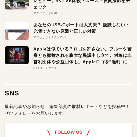
レビュー。4K／8K比較・ズーム・夜間撮影をチ
ェック
アクセサリ
レポート
あなたのUSB-Cポートは大丈夫？ 認識しない・
充電できない原因と正しい対策
アクセサリ
テクノロジー
Appleは似ている？ロゴを許さない。フルーツ警
察とも揶揄される膨大な異議申し立て。対象は非
営利団体や公益団体も。Appleロゴを“過剰”に守
る理由とは
Apple
レポート
SNS
最新記事やお知らせ、編集部員の取材レポートなどを投稿中！
ぜひフォローをお願いします。
FOLLOW US