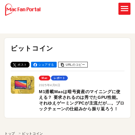
ビットコイン
ポスト
シェアする
URLのコピー
Mac
レポート
2025年4月6日
M1搭載Macは暗号資産のマイニングに使
える？ 要求されるのは秀でたGPU性能。
それゆえゲーミングPCが主流だが…。ブロ
ックチェーンの仕組みから振り返ろう！
トップ
ビットコイン