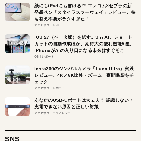
紙にもiPadにも書ける!? エレコム×ゼブラの新
発想ペン「スタイラスツーウェイ」レビュー。持
ち替え不要がラクすぎた！
アクセサリ
レポート
iOS 27（ベータ版）を試す。Siri AI、ショート
カットの自動作成ほか、期待大の便利機能5選。
iPhoneがAIの入り口になる未来はすぐそこ！
OS
レポート
Insta360のジンバルカメラ「Luna Ultra」実践
レビュー。4K／8K比較・ズーム・夜間撮影をチ
ェック
アクセサリ
レポート
あなたのUSB-Cポートは大丈夫？ 認識しない・
充電できない原因と正しい対策
アクセサリ
テクノロジー
SNS