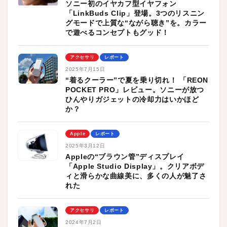
ソニー初のイヤカフ型イヤフォン
「LinkBuds Clip」登場。3つのリスニン
グモードで上質な“ながら聴き”を。カラー
で遊べるコンセプトもグッド！
アクセサリ
レポート
2025年7月15日
“着るクーラー”で夏を乗り切れ！ 「REON
POCKET PRO」レビュー。ソニーが放つ
ひんやりガジェットの冷却力はいかほど
か？
Apple
レポート
2025年3月12日
Appleの“ブラウン管”ディスプレイ
「Apple Studio Display」。クリアボデ
ィと滑らかな曲線美に、多くの人が魅了さ
れた
アクセサリ
レポート
2024年7月2日