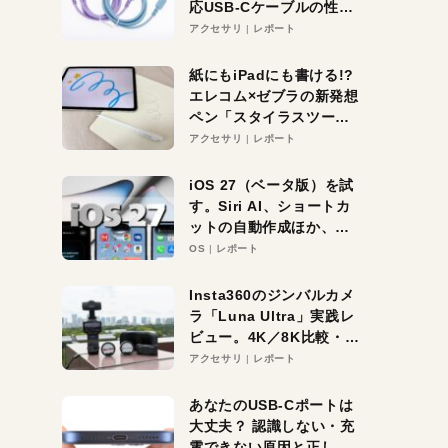
応USB-Cケーブルの性能
を検証。超コスパの1本を
アクセサリ
レポート
発見か？
紙にもiPadにも書ける!?
エレコム×ゼブラの新発想
ペン「スタイラスツーウ
ェイ」レビュー。持ち替
アクセサリ
レポート
え不要がラクすぎた！
iOS 27（ベータ版）を試
す。Siri AI、ショートカ
ットの自動作成ほか、期
待大の便利機能5選。
OS
レポート
iPhoneがAIの入り口にな
る未来はすぐそこ！
Insta360のジンバルカメ
ラ「Luna Ultra」実践レ
ビュー。4K／8K比較・ズ
ーム・夜間撮影をチェッ
アクセサリ
レポート
ク
あなたのUSB-Cポートは
大丈夫？ 認識しない・充
電できない原因と正しい