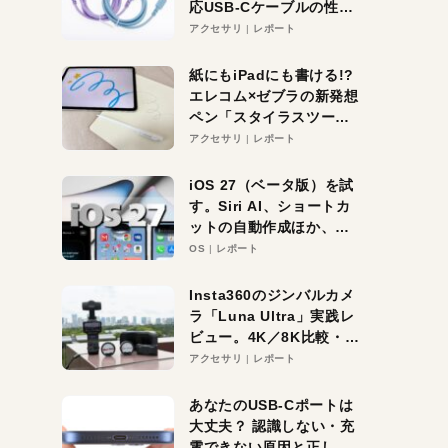
応USB-Cケーブルの性能
を検証。超コスパの1本を
アクセサリ
レポート
発見か？
紙にもiPadにも書ける!?
エレコム×ゼブラの新発想
ペン「スタイラスツーウ
ェイ」レビュー。持ち替
アクセサリ
レポート
え不要がラクすぎた！
iOS 27（ベータ版）を試
す。Siri AI、ショートカ
ットの自動作成ほか、期
待大の便利機能5選。
OS
レポート
iPhoneがAIの入り口にな
る未来はすぐそこ！
Insta360のジンバルカメ
ラ「Luna Ultra」実践レ
ビュー。4K／8K比較・ズ
ーム・夜間撮影をチェッ
アクセサリ
レポート
ク
あなたのUSB-Cポートは
大丈夫？ 認識しない・充
電できない原因と正しい