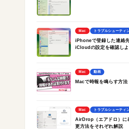
Mac
トラブルシューティ
iPhoneで登録した連
iCloudの設定を確認し
Mac
動画
Macで時報を鳴らす方法
Mac
トラブルシューティ
AirDrop（エアドロ）
更方法をそれぞれ解説