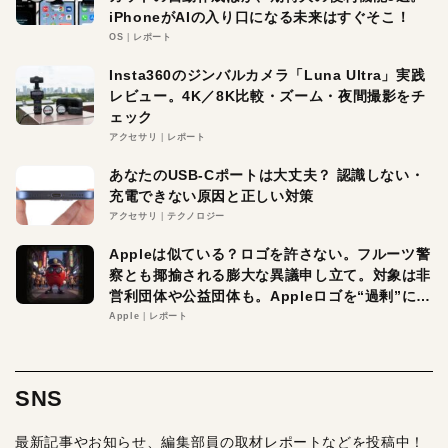
iPhoneがAIの入り口になる未来はすぐそこ！
OS
レポート
Insta360のジンバルカメラ「Luna Ultra」実践
レビュー。4K／8K比較・ズーム・夜間撮影をチ
ェック
アクセサリ
レポート
あなたのUSB-Cポートは大丈夫？ 認識しない・
充電できない原因と正しい対策
アクセサリ
テクノロジー
Appleは似ている？ロゴを許さない。フルーツ警
察とも揶揄される膨大な異議申し立て。対象は非
営利団体や公益団体も。Appleロゴを“過剰”に守
る理由とは
Apple
レポート
SNS
最新記事やお知らせ、編集部員の取材レポートなどを投稿中！