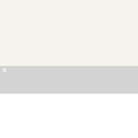
×
×
×