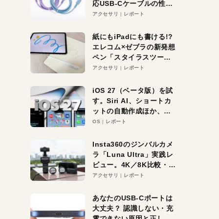
応USB-Cケーブルの性能
を検証。超コスパの1本を
アクセサリ
レポート
発見か？
紙にもiPadにも書ける!?
エレコム×ゼブラの新発想
ペン「スタイラスツーウ
ェイ」レビュー。持ち替
アクセサリ
レポート
え不要がラクすぎた！
iOS 27（ベータ版）を試
す。Siri AI、ショートカ
ットの自動作成ほか、期
待大の便利機能5選。
OS
レポート
iPhoneがAIの入り口にな
る未来はすぐそこ！
Insta360のジンバルカメ
ラ「Luna Ultra」実践レ
ビュー。4K／8K比較・ズ
ーム・夜間撮影をチェッ
アクセサリ
レポート
ク
あなたのUSB-Cポートは
大丈夫？ 認識しない・充
電できない原因と正しい