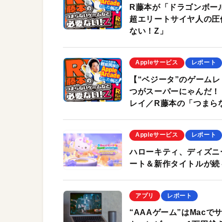
R藤本が「ドラゴンボー
超エリートサイヤ人の圧
ない！Z」
Appleサービス
レポート
【“ベジータ”のゲーム
つがスーパーにゃんだ！ A
レイ／R藤本の「つまら
Appleサービス
レポート
ハローキティ、ディズニー、
ート＆新作タイトルが続
アプリ
レポート
“AAAゲーム”はMacで