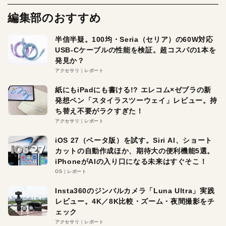
編集部のおすすめ
半信半疑。100均・Seria（セリア）の60W対応
USB-Cケーブルの性能を検証。超コスパの1本を
発見か？
アクセサリ
レポート
紙にもiPadにも書ける!? エレコム×ゼブラの新
発想ペン「スタイラスツーウェイ」レビュー。持
ち替え不要がラクすぎた！
アクセサリ
レポート
iOS 27（ベータ版）を試す。Siri AI、ショート
カットの自動作成ほか、期待大の便利機能5選。
iPhoneがAIの入り口になる未来はすぐそこ！
OS
レポート
Insta360のジンバルカメラ「Luna Ultra」実践
レビュー。4K／8K比較・ズーム・夜間撮影をチ
ェック
アクセサリ
レポート