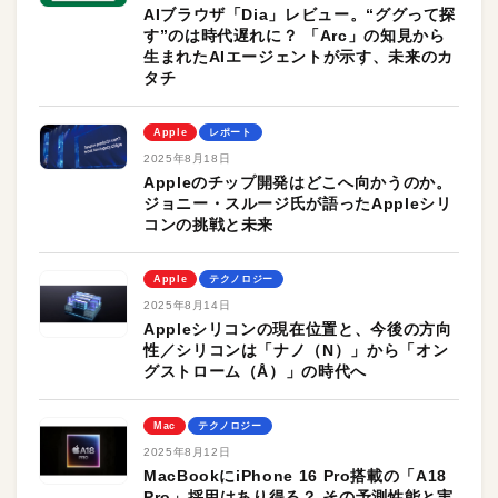
AIブラウザ「Dia」レビュー。“ググって探
す”のは時代遅れに？ 「Arc」の知見から
生まれたAIエージェントが示す、未来のカ
タチ
Apple
レポート
2025年8月18日
Appleのチップ開発はどこへ向かうのか。
ジョニー・スルージ氏が語ったAppleシリ
コンの挑戦と未来
Apple
テクノロジー
2025年8月14日
Appleシリコンの現在位置と、今後の方向
性／シリコンは「ナノ（N）」から「オン
グストローム（Å）」の時代へ
Mac
テクノロジー
2025年8月12日
MacBookにiPhone 16 Pro搭載の「A18
Pro」採用はあり得る？ その予測性能と実