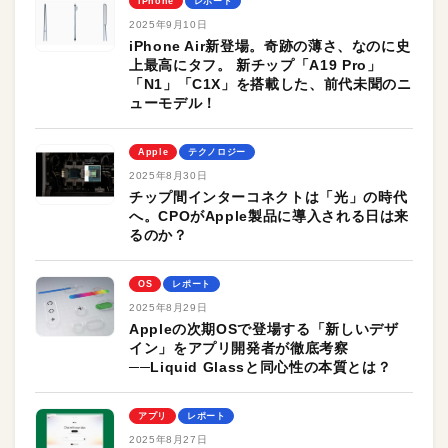
iPhone
レポート
2025年9月10日
iPhone Air新登場。奇跡の薄さ、なのに史
上最高にタフ。 新チップ「A19 Pro」
「N1」「C1X」を搭載した、前代未聞のニ
ューモデル！
Apple
テクノロジー
2025年8月30日
チップ間インターコネクトは「光」の時代
へ。CPOがApple製品に導入される日は来
るのか？
OS
レポート
2025年8月29日
Appleの次期OSで登場する「新しいデザ
イン」をアプリ開発者が徹底考察
──Liquid Glassと同心性の本質とは？
アプリ
レポート
2025年8月27日