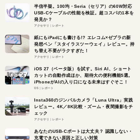
半信半疑。100均・Seria（セリア）の60W対応
USB-Cケーブルの性能を検証。超コスパの1本を
発見か？
アクセサリ
レポート
紙にもiPadにも書ける!? エレコム×ゼブラの新
発想ペン「スタイラスツーウェイ」レビュー。持
ち替え不要がラクすぎた！
アクセサリ
レポート
iOS 27（ベータ版）を試す。Siri AI、ショート
カットの自動作成ほか、期待大の便利機能5選。
iPhoneがAIの入り口になる未来はすぐそこ！
OS
レポート
Insta360のジンバルカメラ「Luna Ultra」実践
レビュー。4K／8K比較・ズーム・夜間撮影をチ
ェック
アクセサリ
レポート
あなたのUSB-Cポートは大丈夫？ 認識しない・
充電できない原因と正しい対策