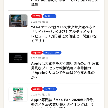
現性
アプリ
レポート
2025年8月9日
“AAAゲーム”はMacでサクサク遊べる？
「サイバーパンク2077 アルティメット」
レビュー。1万円越えの価値は…間違いな
くアリ！
Apple
テクノロジー
2025年8月2日
Appleは大変革をどう乗り切るのか？ 用意
周到なプロセッサ転換戦略／今井隆の
「AppleシリコンでMacはどう変わるの
か？
Apple
レポート
2025年7月29日
Apple専門誌『Mac Fan 2025年9月号』
発売／Macの買い替えタイミングは「5