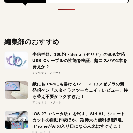
編集部のおすすめ
半信半疑。100均・Seria（セリア）の60W対応
USB-Cケーブルの性能を検証。超コスパの1本を
発見か？
アクセサリ
レポート
紙にもiPadにも書ける!? エレコム×ゼブラの新
発想ペン「スタイラスツーウェイ」レビュー。持
ち替え不要がラクすぎた！
アクセサリ
レポート
iOS 27（ベータ版）を試す。Siri AI、ショート
カットの自動作成ほか、期待大の便利機能5選。
iPhoneがAIの入り口になる未来はすぐそこ！
OS
レポート