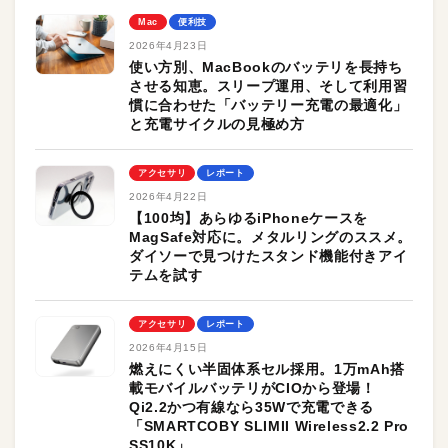
Mac
便利技
2026年4月23日
使い方別、MacBookのバッテリを長持ち
させる知恵。スリープ運用、そして利用習
慣に合わせた「バッテリー充電の最適化」
と充電サイクルの見極め方
アクセサリ
レポート
2026年4月22日
【100均】あらゆるiPhoneケースを
MagSafe対応に。メタルリングのススメ。
ダイソーで見つけたスタンド機能付きアイ
テムを試す
アクセサリ
レポート
2026年4月15日
燃えにくい半固体系セル採用。1万mAh搭
載モバイルバッテリがCIOから登場！
Qi2.2かつ有線なら35Wで充電できる
「SMARTCOBY SLIMII Wireless2.2 Pro
SS10K」