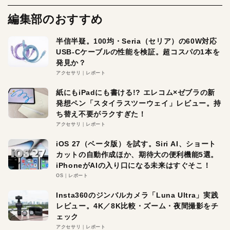
編集部のおすすめ
半信半疑。100均・Seria（セリア）の60W対応
USB-Cケーブルの性能を検証。超コスパの1本を
発見か？
アクセサリ
レポート
紙にもiPadにも書ける!? エレコム×ゼブラの新
発想ペン「スタイラスツーウェイ」レビュー。持
ち替え不要がラクすぎた！
アクセサリ
レポート
iOS 27（ベータ版）を試す。Siri AI、ショート
カットの自動作成ほか、期待大の便利機能5選。
iPhoneがAIの入り口になる未来はすぐそこ！
OS
レポート
Insta360のジンバルカメラ「Luna Ultra」実践
レビュー。4K／8K比較・ズーム・夜間撮影をチ
ェック
アクセサリ
レポート