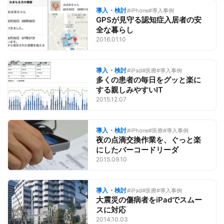
導入・検討
#iPhone
#導入事例
GPSが見守る認知症入居者の安
全な暮らし
2016.01.10
導入・検討
#iPad
#医療
#導入事例
多くの患者の毎日をグッと楽に
する親しみやすいIT
2015.12.07
導入・検討
#iPhone
#医療
#導入事例
夜の点滴交換作業を、ぐっと楽
にしたバーコードリーダ
2015.09.10
導入・検討
#iPad
#医療
#導入事例
大震災の傷病者をiPadでスムー
スに対応
2014.10.03