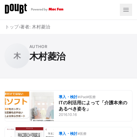
トップ
›
著者: 木村菱治
AUTHOR
木村菱治
木
導入・検討
#iPad
#医療
ITの利活用によって「介護本来の
あるべき姿を」
2016.10.16
導入・検討
#医療