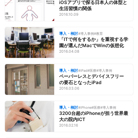
iOSアプリで探る日本人の体型と
生活習慣の関係
2016.10.09
導入・検討
#導入事例
#教育
「ITで何をするか」を重視する学
園が選んだMacでWinの仮想化
2016.04.08
導入・検討
#iPad
#医療
#導入事例
ペーパーレスとデバイスフリー
の要石となったiPad
2016.03.06
導入・検討
#iPhone
#医療
#導入事例
3200台超のiPhoneが担う世界最
大の院内ICT
2016.02.16