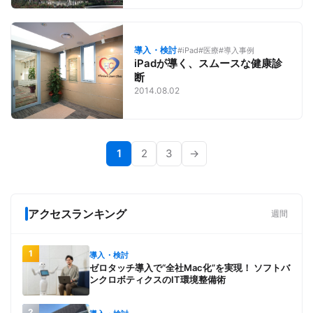
導入・検討
#iPad
#医療
#導入事例
iPadが導く、スムースな健康診
断
2014.08.02
1
2
3
→
アクセスランキング
週間
1
導入・検討
ゼロタッチ導入で“全社Mac化”を実現！ ソフトバ
ンクロボティクスのIT環境整備術
2