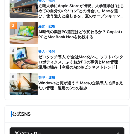
導入・検討
近畿大学にApple Storeが出現。大学進学は“はじ
めての自分のパソコン”との出会い。Macを選
び、使う魅力と楽しさを、夏のオープンキャンパ
スでアピール
3
経営・戦略
AI時代の業務PC選定はどう変わるか？ Copilot+
PCとMacBook Neoを比較する
4
導入・検討
ゼロタッチ導入で“全社Mac化”へ。ソフトバンク
ロボティクス、ふくおかFGの事例とMac管理・
運用の強み【今週のAppleビジネストレンド】
5
管理・運用
Windowsと何が違う？ Macの企業導入で押さえ
たい管理・運用の6つの強み
公式SNS
Xでフォロー
→