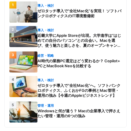
1
導入・検討
ゼロタッチ導入で“全社Mac化”を実現！ ソフトバ
ンクロボティクスのIT環境整備術
2
導入・検討
近畿大学にApple Storeが出現。大学進学は“はじ
めての自分のパソコン”との出会い。Macを選
び、使う魅力と楽しさを、夏のオープンキャンパ
スでアピール
3
経営・戦略
AI時代の業務PC選定はどう変わるか？ Copilot+
PCとMacBook Neoを比較する
4
導入・検討
ゼロタッチ導入で“全社Mac化”へ。ソフトバンク
ロボティクス、ふくおかFGの事例とMac管理・
運用の強み【今週のAppleビジネストレンド】
5
管理・運用
Windowsと何が違う？ Macの企業導入で押さえ
たい管理・運用の6つの強み