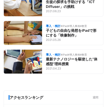
生徒の探求を手助けする「ICT
Diffuser」の挑戦
2021.06.23
導入・検討
#iPad
#導入事例
#教育
子どもの自由な発想をiPadで形
にする「映像制作」
2021.05.26
導入・検討
#iPad
#導入事例
#教育
最新テクノロジーを駆使した“体
感型”理科授業
2021.04.23
アクセスランキング
週間