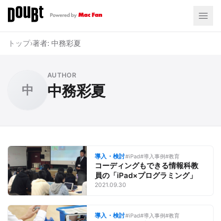
トップ
›
著者: 中務彩夏
AUTHOR
中務彩夏
中
導入・検討
#iPad
#導入事例
#教育
コーディングもできる情報科教
員の「iPad×プログラミング」
2021.09.30
導入・検討
#iPad
#導入事例
#教育