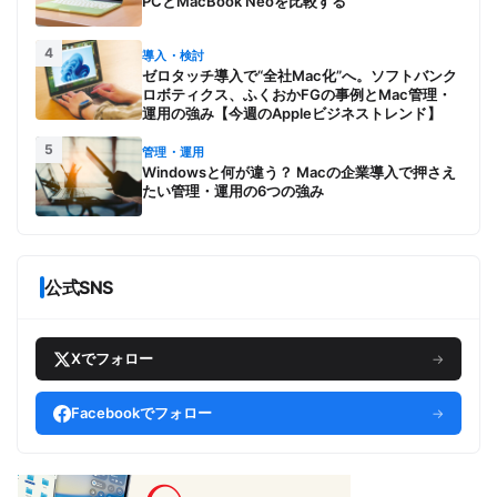
PCとMacBook Neoを比較する
4
導入・検討
ゼロタッチ導入で“全社Mac化”へ。ソフトバンク
ロボティクス、ふくおかFGの事例とMac管理・
運用の強み【今週のAppleビジネストレンド】
5
管理・運用
Windowsと何が違う？ Macの企業導入で押さえ
たい管理・運用の6つの強み
公式SNS
Xでフォロー
→
Facebookでフォロー
→