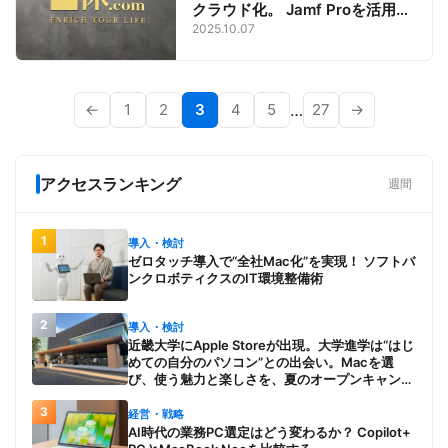
クラウド化。 Jamf Proを活用
し“従業員ファースト”で進める一
2025.10.07
休.comの取り組み
←
1
2
3
4
5
…
27
→
アクセスランキング
週間
1
導入・検討
ゼロタッチ導入で“全社Mac化”を実現！ ソフトバ
ンクロボティクスのIT環境整備術
2
導入・検討
近畿大学にApple Storeが出現。大学進学は“はじ
めての自分のパソコン”との出会い。Macを選
び、使う魅力と楽しさを、夏のオープンキャンパ
スでアピール
3
経営・戦略
AI時代の業務PC選定はどう変わるか？ Copilot+