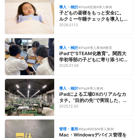
導入・検討
#iPad
#医療
#導入事例
子どもの昼寝をもっと安全に。
ルクミー午睡チェックを導入し
「人の余裕を生み出す」保育園
2026.01.13
のＤＸ／医療とApple
導入・検討
#iPad
#導入事例
#教育
iPadで“STEAM化教育”。関西大
学初等部の子どもに寄り添うICT
教育
2026.01.06
導入・検討
#iPad
#導入事例
iPadによる工場DXのリアルなカ
タチ。“目的の先”で実現した、精
和工業所の業務効率化。たどり
2025.12.30
着いたのは紙との共存。そして
適材適所のiPad活用
管理・運用
#Mac
#MDM
#導入事例
Mac・Windowsデバイス管理を