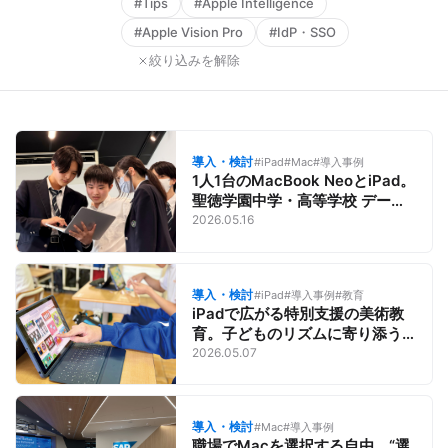
#Tips
#Apple Intelligence
#Apple Vision Pro
#IdP・SSO
絞り込みを解除
導入・検討
#iPad
#Mac
#導入事例
1人1台のMacBook NeoとiPad。
聖徳学園中学・高等学校 データ
サイエンスコースの取り組み。
2026.05.16
Appleデバイスが育む学習意欲と
クリエイティビティ
導入・検討
#iPad
#導入事例
#教育
iPadで広がる特別支援の美術教
育。子どものリズムに寄り添う
表現を支える、大阪府立堺支援
2026.05.07
学校の授業づくりとは？
導入・検討
#Mac
#導入事例
職場でMacを選択する自由。“選