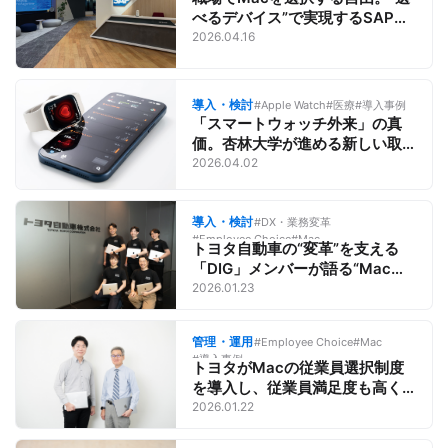
べるデバイス”で実現するSAPの
働き方改革とAI活用
2026.04.16
導入・検討
#Apple Watch
#医療
#導入事例
「スマートウォッチ外来」の真
価。杏林大学が進める新しい取
り組みとは／医療とApple
2026.04.02
導入・検討
#DX・業務変革
#Employee Choice
#Mac
トヨタ自動車の“変革”を支える
「DIG」メンバーが語る“Macの
価値”【Macがビジネスに最適な
2026.01.23
理由】
管理・運用
#Employee Choice
#Mac
#導入事例
トヨタがMacの従業員選択制度
を導入し、従業員満足度も高く
「デジタル変革」を推進できた
2026.01.22
秘訣【Macがビジネスに最適な
理由】