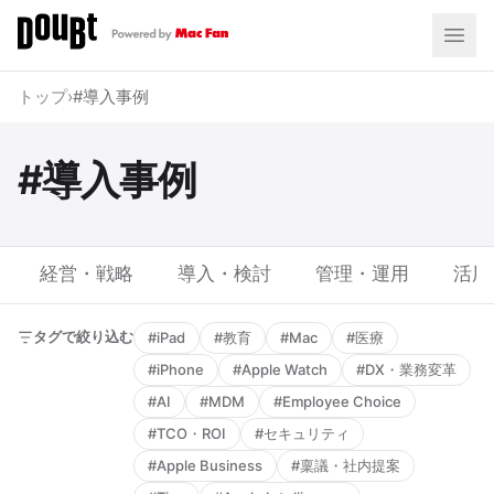
トップ
›
#導入事例
#導入事例
経営・戦略
導入・検討
管理・運用
活用
タグで絞り込む
#iPad
#教育
#Mac
#医療
#iPhone
#Apple Watch
#DX・業務変革
#AI
#MDM
#Employee Choice
#TCO・ROI
#セキュリティ
#Apple Business
#稟議・社内提案