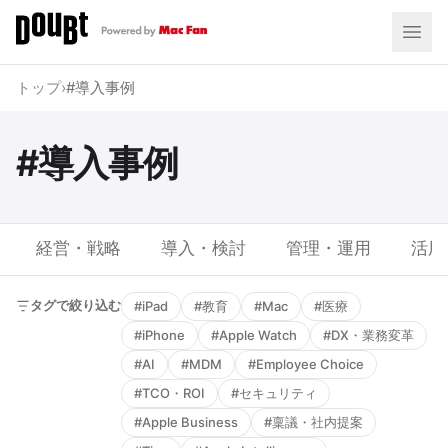
トップ
›
#導入事例
#導入事例
経営・戦略
導入・検討
管理・運用
活用
タグで絞り込む
#iPad
#教育
#Mac
#医療
#iPhone
#Apple Watch
#DX・業務変革
#AI
#MDM
#Employee Choice
#TCO・ROI
#セキュリティ
#Apple Business
#稟議・社内提案