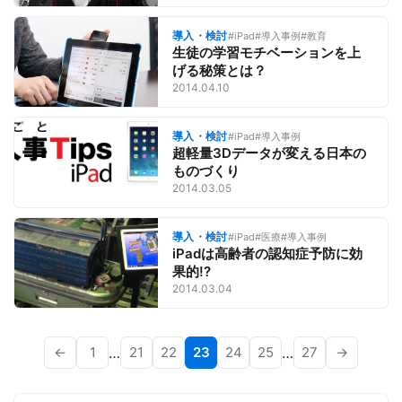
導入・検討
#iPad
#導入事例
#教育
生徒の学習モチベーションを上
げる秘策とは？
2014.04.10
導入・検討
#iPad
#導入事例
超軽量3Dデータが変える日本の
ものづくり
2014.03.05
導入・検討
#iPad
#医療
#導入事例
iPadは高齢者の認知症予防に効
果的!?
2014.03.04
←
1
…
21
22
23
24
25
…
27
→