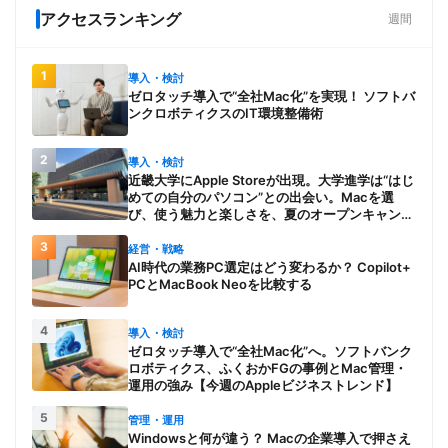
アクセスランキング
週間
1
導入・検討
ゼロタッチ導入で“全社Mac化”を実現！ ソフトバ
ンクロボティクスのIT環境整備術
2
導入・検討
近畿大学にApple Storeが出現。大学進学は“はじ
めての自分のパソコン”との出会い。Macを選
び、使う魅力と楽しさを、夏のオープンキャンパ
スでアピール
3
経営・戦略
AI時代の業務PC選定はどう変わるか？ Copilot+
PCとMacBook Neoを比較する
4
導入・検討
ゼロタッチ導入で“全社Mac化”へ。ソフトバンク
ロボティクス、ふくおかFGの事例とMac管理・
運用の強み【今週のAppleビジネストレンド】
5
管理・運用
Windowsと何が違う？ Macの企業導入で押さえ