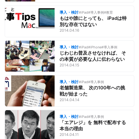
導入・検討
#iPad
#導入事例
#教育
もはや誰にとっても、 iPadは特
別な存在ではない
2014.04.16
導入・検討
#iPad
#iPhone
#導入事例
じわじわ普及させなければ、 そ
の本質が必要な人に伝わらない
2014.04.15
導入・検討
#iPad
#導入事例
老舗製造業、 次の100年への挑
戦が始まった
2014.04.14
導入・検討
#iPad
#導入事例
「エアレジ」を 無料で配布する
本当の理由
2014.04.11