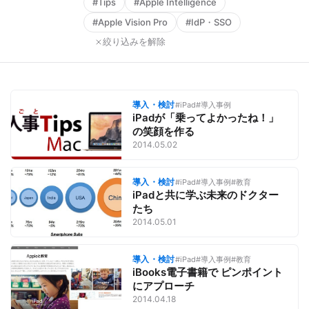
#Tips
#Apple Intelligence
#Apple Vision Pro
#IdP・SSO
絞り込みを解除
導入・検討
#iPad
#導入事例
iPadが「乗ってよかったね！」
の笑顔を作る
2014.05.02
導入・検討
#iPad
#導入事例
#教育
iPadと共に学ぶ未来のドクター
たち
2014.05.01
導入・検討
#iPad
#導入事例
#教育
iBooks電子書籍で ピンポイント
にアプローチ
2014.04.18