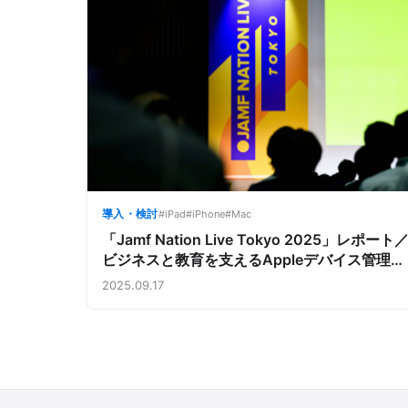
導入・検討
#iPad
#iPhone
#Mac
「Jamf Nation Live Tokyo 2025」レポート
ビジネスと教育を支えるAppleデバイス管理と
セキュリティの最前線
2025.09.17